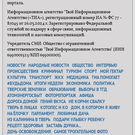
портала.
Информационное агентство "Твоё Информационное
Агентство («ТИА»), регистрационный номер ИА № ФС 77 -
87045 от 26.03.2024 г. Зарегистрировано Федеральной
службой по надзору в сфере связи, информационных
технологий и массовых коммуникаций.
Учредитель СМИ: Общество с ограниченной
ответственностью "Твоё Информационное Агентство" (ИНН
6950001525/КПП 695001001).
НОВОСТИ
НАРОДНЫЕ НОВОСТИ
ОБЩЕСТВО
ИНТЕРВЬЮ
ПРОИСШЕСТВИЯ
КРИМИНАЛ
ТУРИЗМ
СПОРТ
МОЙ ГЕКТАР
КУЛЬТУРА
ТРАНСПОРТ
ЖКХ
МЕДИЦИНА
ТИА ПОМОГАЕТ
#БУДЬДОМА
ИТОГИ НЕДЕЛИ
ЭКОНОМИКА
ПОЛИТИКА
ТВЕРСКИЕ ЗЕМЛЯКИ
ОБРАЗОВАНИЕ
ВЫБОРЫ В ТГД
АТОМЭНЕРГОСБЫТ
ФОТОРЕПОРТАЖ
АФИША
ДОРОГА ДОМОЙ
ГЕНИЙ ВКУСА
НЕ КОРМИ СВАЛКУ
ТВЕРЬ В ЛИЦАХ
КОТОПЕС И КО
ДОМ, В КОТОРОМ Я ЖИВУ
НА ЁЛОЧКУ
ПАРЛАМЕНТ
ЛЮБИМАЯ ДАЧА
ИЗ КАЛИНИНА В ТВЕРЬ
ПОДАРИ УЛЫБКУ РЕБЕНКУ
РЕЦЕПТ ЗДОРОВЬЯ
ЗАСТАВЬ ДУРАКА...
ДЕНЬ ОСВОБОЖДЕНИЯ
САМОЕ ТРОГАТЕЛЬНОЕ ФОТО