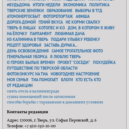
#БУДЬДОМА
ИТОГИ НЕДЕЛИ
ЭКОНОМИКА
ПОЛИТИКА
ТВЕРСКИЕ ЗЕМЛЯКИ
ОБРАЗОВАНИЕ
ВЫБОРЫ В ТГД
АТОМЭНЕРГОСБЫТ
ФОТОРЕПОРТАЖ
АФИША
ДОРОГА ДОМОЙ
ГЕНИЙ ВКУСА
НЕ КОРМИ СВАЛКУ
ТВЕРЬ В ЛИЦАХ
КОТОПЕС И КО
ДОМ, В КОТОРОМ Я ЖИВУ
НА ЁЛОЧКУ
ПАРЛАМЕНТ
ЛЮБИМАЯ ДАЧА
ИЗ КАЛИНИНА В ТВЕРЬ
ПОДАРИ УЛЫБКУ РЕБЕНКУ
РЕЦЕПТ ЗДОРОВЬЯ
ЗАСТАВЬ ДУРАКА...
ДЕНЬ ОСВОБОЖДЕНИЯ
САМОЕ ТРОГАТЕЛЬНОЕ ФОТО
ГЕНЕРАЛЬНАЯ УБОРКА
Я ЛЮБЛЮ ТВЕРЬ
О ГЕРОЯХ БЫЛЫХ ВРЕМЕН
ПРОЕКТ "СОСЕДИ"
ПОХУДЕЙКА
ПУТЕШЕСТВИЕ ПО ТВЕРСКОЙ ОБЛАСТИ
ФОТОКОНКУРС НА ТИА
НОВОГОДНЕЕ НАСТРОЕНИЕ
МОЯ СЕМЬЯ
ТИА ПОМОГАЕТ
БЛОГИ
КТО ЕСТЬ КТО
ОТ РЕДАКЦИИ
снять отель в калининграде
сушка помещений после затопления
способы борьбы с тараканами в домашних условиях
Контакты редакции
Адрес: 170006, г. Тверь, ул. Софьи Перовской, д. 6
Телефон: +7 920-150-10-00