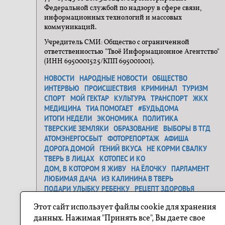
Федеральной службой по надзору в сфере связи,
информационных технологий и массовых
коммуникаций.
Учредитель СМИ: Общество с ограниченной
ответственностью "Твоё Информационное Агентство"
(ИНН 6950001525/КПП 695001001).
НОВОСТИ
НАРОДНЫЕ НОВОСТИ
ОБЩЕСТВО
ИНТЕРВЬЮ
ПРОИСШЕСТВИЯ
КРИМИНАЛ
ТУРИЗМ
СПОРТ
МОЙ ГЕКТАР
КУЛЬТУРА
ТРАНСПОРТ
ЖКХ
МЕДИЦИНА
ТИА ПОМОГАЕТ
#БУДЬДОМА
ИТОГИ НЕДЕЛИ
ЭКОНОМИКА
ПОЛИТИКА
ТВЕРСКИЕ ЗЕМЛЯКИ
ОБРАЗОВАНИЕ
ВЫБОРЫ В ТГД
АТОМЭНЕРГОСБЫТ
ФОТОРЕПОРТАЖ
АФИША
ДОРОГА ДОМОЙ
ГЕНИЙ ВКУСА
НЕ КОРМИ СВАЛКУ
ТВЕРЬ В ЛИЦАХ
КОТОПЕС И КО
ДОМ, В КОТОРОМ Я ЖИВУ
НА ЁЛОЧКУ
ПАРЛАМЕНТ
ЛЮБИМАЯ ДАЧА
ИЗ КАЛИНИНА В ТВЕРЬ
ПОДАРИ УЛЫБКУ РЕБЕНКУ
РЕЦЕПТ ЗДОРОВЬЯ
ЗАСТАВЬ ДУРАКА...
ДЕНЬ ОСВОБОЖДЕНИЯ
Этот сайт использует файлы cookie для хранения
САМОЕ ТРОГАТЕЛЬНОЕ ФОТО
ГЕНЕРАЛЬНАЯ УБОРКА
данных. Нажимая "Принять все", Вы даете свое
Я ЛЮБЛЮ ТВЕРЬ
О ГЕРОЯХ БЫЛЫХ ВРЕМЕН