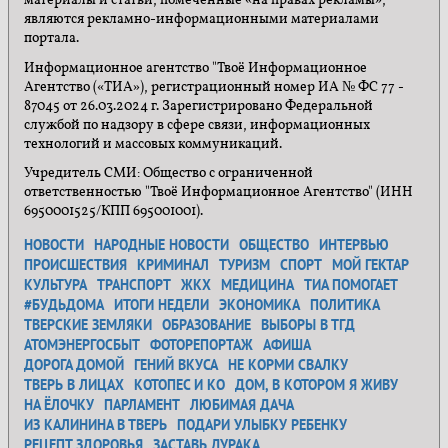
материалы и статьи, помеченные «на правах рекламы»,
являются рекламно-информационными материалами
портала.
Информационное агентство "Твоё Информационное
Агентство («ТИА»), регистрационный номер ИА № ФС 77 -
87045 от 26.03.2024 г. Зарегистрировано Федеральной
службой по надзору в сфере связи, информационных
технологий и массовых коммуникаций.
Учредитель СМИ: Общество с ограниченной
ответственностью "Твоё Информационное Агентство" (ИНН
6950001525/КПП 695001001).
НОВОСТИ
НАРОДНЫЕ НОВОСТИ
ОБЩЕСТВО
ИНТЕРВЬЮ
ПРОИСШЕСТВИЯ
КРИМИНАЛ
ТУРИЗМ
СПОРТ
МОЙ ГЕКТАР
КУЛЬТУРА
ТРАНСПОРТ
ЖКХ
МЕДИЦИНА
ТИА ПОМОГАЕТ
#БУДЬДОМА
ИТОГИ НЕДЕЛИ
ЭКОНОМИКА
ПОЛИТИКА
ТВЕРСКИЕ ЗЕМЛЯКИ
ОБРАЗОВАНИЕ
ВЫБОРЫ В ТГД
АТОМЭНЕРГОСБЫТ
ФОТОРЕПОРТАЖ
АФИША
ДОРОГА ДОМОЙ
ГЕНИЙ ВКУСА
НЕ КОРМИ СВАЛКУ
ТВЕРЬ В ЛИЦАХ
КОТОПЕС И КО
ДОМ, В КОТОРОМ Я ЖИВУ
НА ЁЛОЧКУ
ПАРЛАМЕНТ
ЛЮБИМАЯ ДАЧА
ИЗ КАЛИНИНА В ТВЕРЬ
ПОДАРИ УЛЫБКУ РЕБЕНКУ
РЕЦЕПТ ЗДОРОВЬЯ
ЗАСТАВЬ ДУРАКА...