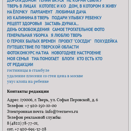
ДОРОГА ДОМОЙ
ГЕНИЙ ВКУСА
НЕ КОРМИ СВАЛКУ
ТВЕРЬ В ЛИЦАХ
КОТОПЕС И КО
ДОМ, В КОТОРОМ Я ЖИВУ
НА ЁЛОЧКУ
ПАРЛАМЕНТ
ЛЮБИМАЯ ДАЧА
ИЗ КАЛИНИНА В ТВЕРЬ
ПОДАРИ УЛЫБКУ РЕБЕНКУ
РЕЦЕПТ ЗДОРОВЬЯ
ЗАСТАВЬ ДУРАКА...
ДЕНЬ ОСВОБОЖДЕНИЯ
САМОЕ ТРОГАТЕЛЬНОЕ ФОТО
ГЕНЕРАЛЬНАЯ УБОРКА
Я ЛЮБЛЮ ТВЕРЬ
О ГЕРОЯХ БЫЛЫХ ВРЕМЕН
ПРОЕКТ "СОСЕДИ"
ПОХУДЕЙКА
ПУТЕШЕСТВИЕ ПО ТВЕРСКОЙ ОБЛАСТИ
ФОТОКОНКУРС НА ТИА
НОВОГОДНЕЕ НАСТРОЕНИЕ
МОЯ СЕМЬЯ
ТИА ПОМОГАЕТ
БЛОГИ
КТО ЕСТЬ КТО
ОТ РЕДАКЦИИ
гостиницы в стамбуле
удаление плесени со стен цена в москве
укус клопа на ребенке
Контакты редакции
Адрес: 170006, г. Тверь, ул. Софьи Перовской, д. 6
Телефон: +7 920-150-10-00
Электронная почта: info@tvernews.ru
Телефон рекламной службы:
8 (4822) 78-77-01,
сот. +7 920-695-37-28