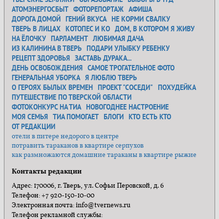
АТОМЭНЕРГОСБЫТ
ФОТОРЕПОРТАЖ
АФИША
ДОРОГА ДОМОЙ
ГЕНИЙ ВКУСА
НЕ КОРМИ СВАЛКУ
ТВЕРЬ В ЛИЦАХ
КОТОПЕС И КО
ДОМ, В КОТОРОМ Я ЖИВУ
НА ЁЛОЧКУ
ПАРЛАМЕНТ
ЛЮБИМАЯ ДАЧА
ИЗ КАЛИНИНА В ТВЕРЬ
ПОДАРИ УЛЫБКУ РЕБЕНКУ
РЕЦЕПТ ЗДОРОВЬЯ
ЗАСТАВЬ ДУРАКА...
ДЕНЬ ОСВОБОЖДЕНИЯ
САМОЕ ТРОГАТЕЛЬНОЕ ФОТО
ГЕНЕРАЛЬНАЯ УБОРКА
Я ЛЮБЛЮ ТВЕРЬ
О ГЕРОЯХ БЫЛЫХ ВРЕМЕН
ПРОЕКТ "СОСЕДИ"
ПОХУДЕЙКА
ПУТЕШЕСТВИЕ ПО ТВЕРСКОЙ ОБЛАСТИ
ФОТОКОНКУРС НА ТИА
НОВОГОДНЕЕ НАСТРОЕНИЕ
МОЯ СЕМЬЯ
ТИА ПОМОГАЕТ
БЛОГИ
КТО ЕСТЬ КТО
ОТ РЕДАКЦИИ
отели в питере недорого в центре
потравить тараканов в квартире серпухов
как размножаются домашние тараканы в квартире рыжие
Контакты редакции
Адрес: 170006, г. Тверь, ул. Софьи Перовской, д. 6
Телефон: +7 920-150-10-00
Электронная почта: info@tvernews.ru
Телефон рекламной службы: