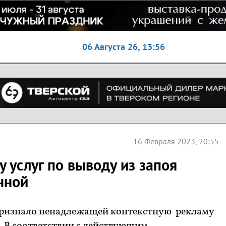
06 Августа 26,
13:56
16 Февраля 2023, 20:55
 услуг по выводу из запоя
нной
признало ненадлежащей контекстную рекламу