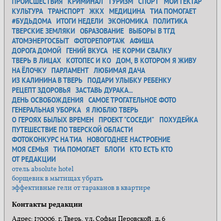
ПРОИСШЕСТВИЯ
КРИМИНАЛ
ТУРИЗМ
СПОРТ
МОЙ ГЕКТАР
КУЛЬТУРА
ТРАНСПОРТ
ЖКХ
МЕДИЦИНА
ТИА ПОМОГАЕТ
#БУДЬДОМА
ИТОГИ НЕДЕЛИ
ЭКОНОМИКА
ПОЛИТИКА
ТВЕРСКИЕ ЗЕМЛЯКИ
ОБРАЗОВАНИЕ
ВЫБОРЫ В ТГД
АТОМЭНЕРГОСБЫТ
ФОТОРЕПОРТАЖ
АФИША
ДОРОГА ДОМОЙ
ГЕНИЙ ВКУСА
НЕ КОРМИ СВАЛКУ
ТВЕРЬ В ЛИЦАХ
КОТОПЕС И КО
ДОМ, В КОТОРОМ Я ЖИВУ
НА ЁЛОЧКУ
ПАРЛАМЕНТ
ЛЮБИМАЯ ДАЧА
ИЗ КАЛИНИНА В ТВЕРЬ
ПОДАРИ УЛЫБКУ РЕБЕНКУ
РЕЦЕПТ ЗДОРОВЬЯ
ЗАСТАВЬ ДУРАКА...
ДЕНЬ ОСВОБОЖДЕНИЯ
САМОЕ ТРОГАТЕЛЬНОЕ ФОТО
ГЕНЕРАЛЬНАЯ УБОРКА
Я ЛЮБЛЮ ТВЕРЬ
О ГЕРОЯХ БЫЛЫХ ВРЕМЕН
ПРОЕКТ "СОСЕДИ"
ПОХУДЕЙКА
ПУТЕШЕСТВИЕ ПО ТВЕРСКОЙ ОБЛАСТИ
ФОТОКОНКУРС НА ТИА
НОВОГОДНЕЕ НАСТРОЕНИЕ
МОЯ СЕМЬЯ
ТИА ПОМОГАЕТ
БЛОГИ
КТО ЕСТЬ КТО
ОТ РЕДАКЦИИ
отель absolute hotel
борщевик в мытищах убрать
эффективные гели от тараканов в квартире
Контакты редакции
Адрес: 170006, г. Тверь, ул. Софьи Перовской, д. 6