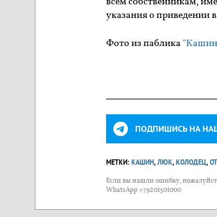
всем собственникам, и
указания о приведении 
Фото из паблика
"Кашин
ПОДПИШИСЬ НА НА
МЕТКИ:
КАШИН
,
ЛЮК
,
КОЛОДЕЦ
,
О
Если вы нашли ошибку, пожалуйста
WhatsApp +79201501000