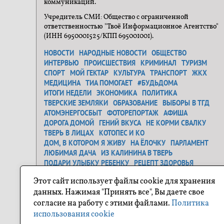
коммуникаций.
Учредитель СМИ: Общество с ограниченной
ответственностью "Твоё Информационное Агентство"
(ИНН 6950001525/КПП 695001001).
НОВОСТИ
НАРОДНЫЕ НОВОСТИ
ОБЩЕСТВО
ИНТЕРВЬЮ
ПРОИСШЕСТВИЯ
КРИМИНАЛ
ТУРИЗМ
СПОРТ
МОЙ ГЕКТАР
КУЛЬТУРА
ТРАНСПОРТ
ЖКХ
МЕДИЦИНА
ТИА ПОМОГАЕТ
#БУДЬДОМА
ИТОГИ НЕДЕЛИ
ЭКОНОМИКА
ПОЛИТИКА
ТВЕРСКИЕ ЗЕМЛЯКИ
ОБРАЗОВАНИЕ
ВЫБОРЫ В ТГД
АТОМЭНЕРГОСБЫТ
ФОТОРЕПОРТАЖ
АФИША
ДОРОГА ДОМОЙ
ГЕНИЙ ВКУСА
НЕ КОРМИ СВАЛКУ
ТВЕРЬ В ЛИЦАХ
КОТОПЕС И КО
ДОМ, В КОТОРОМ Я ЖИВУ
НА ЁЛОЧКУ
ПАРЛАМЕНТ
ЛЮБИМАЯ ДАЧА
ИЗ КАЛИНИНА В ТВЕРЬ
ПОДАРИ УЛЫБКУ РЕБЕНКУ
РЕЦЕПТ ЗДОРОВЬЯ
ЗАСТАВЬ ДУРАКА...
ДЕНЬ ОСВОБОЖДЕНИЯ
Этот сайт использует файлы cookie для хранения
САМОЕ ТРОГАТЕЛЬНОЕ ФОТО
ГЕНЕРАЛЬНАЯ УБОРКА
данных. Нажимая "Принять все", Вы даете свое
Я ЛЮБЛЮ ТВЕРЬ
О ГЕРОЯХ БЫЛЫХ ВРЕМЕН
согласие на работу с этими файлами.
Политика
ПРОЕКТ "СОСЕДИ"
ПОХУДЕЙКА
ПУТЕШЕСТВИЕ ПО ТВЕРСКОЙ ОБЛАСТИ
использования cookie
ФОТОКОНКУРС НА ТИА
НОВОГОДНЕЕ НАСТРОЕНИЕ