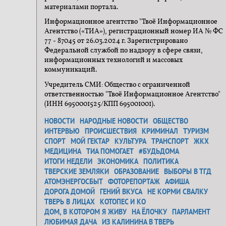
материалами портала.
Информационное агентство "Твоё Информационное
Агентство («ТИА»), регистрационный номер ИА № ФС
77 - 87045 от 26.03.2024 г. Зарегистрировано
Федеральной службой по надзору в сфере связи,
информационных технологий и массовых
коммуникаций.
Учредитель СМИ: Общество с ограниченной
ответственностью "Твоё Информационное Агентство"
(ИНН 6950001525/КПП 695001001).
НОВОСТИ
НАРОДНЫЕ НОВОСТИ
ОБЩЕСТВО
ИНТЕРВЬЮ
ПРОИСШЕСТВИЯ
КРИМИНАЛ
ТУРИЗМ
СПОРТ
МОЙ ГЕКТАР
КУЛЬТУРА
ТРАНСПОРТ
ЖКХ
МЕДИЦИНА
ТИА ПОМОГАЕТ
#БУДЬДОМА
ИТОГИ НЕДЕЛИ
ЭКОНОМИКА
ПОЛИТИКА
ТВЕРСКИЕ ЗЕМЛЯКИ
ОБРАЗОВАНИЕ
ВЫБОРЫ В ТГД
АТОМЭНЕРГОСБЫТ
ФОТОРЕПОРТАЖ
АФИША
ДОРОГА ДОМОЙ
ГЕНИЙ ВКУСА
НЕ КОРМИ СВАЛКУ
ТВЕРЬ В ЛИЦАХ
КОТОПЕС И КО
ДОМ, В КОТОРОМ Я ЖИВУ
НА ЁЛОЧКУ
ПАРЛАМЕНТ
ЛЮБИМАЯ ДАЧА
ИЗ КАЛИНИНА В ТВЕРЬ