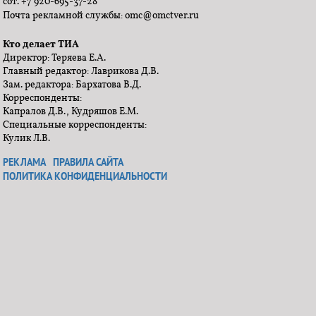
сот. +7 920-695-37-28
Почта рекламной службы: omc@omctver.ru
Кто делает ТИА
Директор: Теряева Е.А.
Главный редактор: Лаврикова Д.В.
Зам. редактора: Бархатова В.Д.
Корреспонденты:
Капралов Д.В., Кудряшов Е.М.
Специальные корреспонденты:
Кулик Л.В.
РЕКЛАМА
ПРАВИЛА САЙТА
ПОЛИТИКА КОНФИДЕНЦИАЛЬНОСТИ