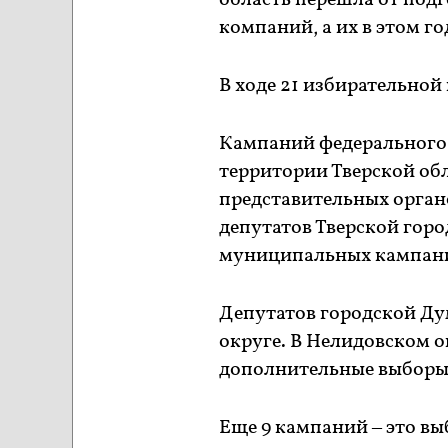
область перешла от под
компаний, а их в этом г
В ходе 21 избирательной
Кампаний федерального и
территории Тверской обл
представительных орган
депутатов Тверской гор
муниципальных кампан
Депутатов городской Ду
округе. В Нелидовском о
дополнительные выборы 
Еще 9 кампаний – это в