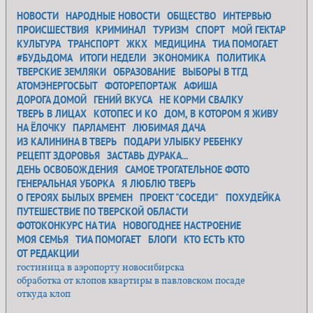
НОВОСТИ
НАРОДНЫЕ НОВОСТИ
ОБЩЕСТВО
ИНТЕРВЬЮ
ПРОИСШЕСТВИЯ
КРИМИНАЛ
ТУРИЗМ
СПОРТ
МОЙ ГЕКТАР
КУЛЬТУРА
ТРАНСПОРТ
ЖКХ
МЕДИЦИНА
ТИА ПОМОГАЕТ
#БУДЬДОМА
ИТОГИ НЕДЕЛИ
ЭКОНОМИКА
ПОЛИТИКА
ТВЕРСКИЕ ЗЕМЛЯКИ
ОБРАЗОВАНИЕ
ВЫБОРЫ В ТГД
АТОМЭНЕРГОСБЫТ
ФОТОРЕПОРТАЖ
АФИША
ДОРОГА ДОМОЙ
ГЕНИЙ ВКУСА
НЕ КОРМИ СВАЛКУ
ТВЕРЬ В ЛИЦАХ
КОТОПЕС И КО
ДОМ, В КОТОРОМ Я ЖИВУ
НА ЁЛОЧКУ
ПАРЛАМЕНТ
ЛЮБИМАЯ ДАЧА
ИЗ КАЛИНИНА В ТВЕРЬ
ПОДАРИ УЛЫБКУ РЕБЕНКУ
РЕЦЕПТ ЗДОРОВЬЯ
ЗАСТАВЬ ДУРАКА...
ДЕНЬ ОСВОБОЖДЕНИЯ
САМОЕ ТРОГАТЕЛЬНОЕ ФОТО
ГЕНЕРАЛЬНАЯ УБОРКА
Я ЛЮБЛЮ ТВЕРЬ
О ГЕРОЯХ БЫЛЫХ ВРЕМЕН
ПРОЕКТ "СОСЕДИ"
ПОХУДЕЙКА
ПУТЕШЕСТВИЕ ПО ТВЕРСКОЙ ОБЛАСТИ
ФОТОКОНКУРС НА ТИА
НОВОГОДНЕЕ НАСТРОЕНИЕ
МОЯ СЕМЬЯ
ТИА ПОМОГАЕТ
БЛОГИ
КТО ЕСТЬ КТО
ОТ РЕДАКЦИИ
гостиница в аэропорту новосибирска
обработка от клопов квартиры в павловском посаде
откуда клоп