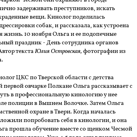
чаркой Чесмой они охраняют в городе
лично задерживать преступников, искать
краденные вещи. Кинолог поделилась
дрессировки собак, и рассказала, как устроена
я жизнь. 10 ноября Ольга и ее подопечные
ный праздник - День сотрудника органов
Автор текста
Юлия Островская,
фотографии из
а.
лог ЦКС по Тверской области с детства
 первой овчарке Полкане Ольга рассказывает с
уть в профессиональную кинологию у нее
еле полиции в Вышнем Волочке. Затем Ольга
мственной охране в Твери. Когда началась
ложили попробовать себя в кинологии, и она
льга прошла обучение вместе со щенком Чесмой