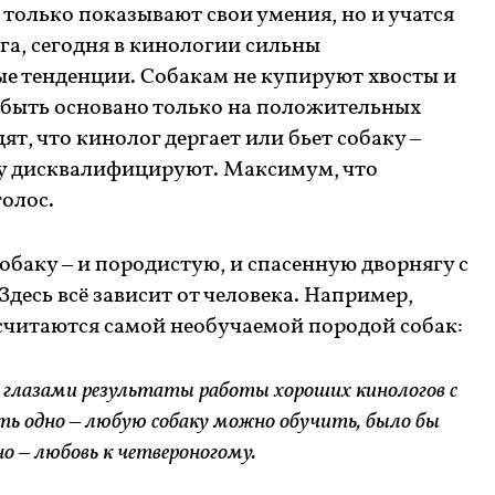
 только показывают свои умения, но и учатся
га, сегодня в кинологии сильны
е тенденции. Собакам не купируют хвосты и
 быть основано только на положительных
ят, что кинолог дергает или бьет собаку –
зу дисквалифицируют. Максимум, что
голос.
баку – и породистую, и спасенную дворнягу с
Здесь всё зависит от человека. Например,
 считаются самой необучаемой породой собак:
и глазами результаты работы хороших кинологов с
ать одно – любую собаку можно обучить, было бы
но – любовь к четвероногому.