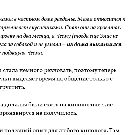
мамы в частном доме раздолье. Мама относится к
акармливает вкусняшками. Спят они на кроватях.
ровку на два месяца, а Чесму (тогда еще Элис не
ла за собакой и не узнала –
из дома выкатился
е поджарая Чесма.
 стала немного ревновать, поэтому теперь
лки выделяет время на общение только с
 грустить.
га должны были ехать на кинологические
коронавируса не получилось.
и полезный опыт для любого кинолога. Там