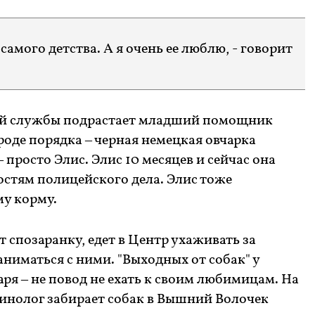
самого детства. А я очень ее люблю, - говорит
ой службы подрастает младший помощник
роде порядка – черная немецкая овчарка
 просто Элис. Элис 10 месяцев и сейчас она
остям полицейского дела. Элис тоже
му корму.
т спозаранку, едет в Центр ухаживать за
ниматься с ними. "Выходных от собак" у
аря – не повод не ехать к своим любимицам. На
кинолог забирает собак в Вышний Волочек