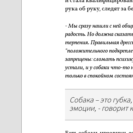
и стала квалифицированн
рука об руку, следят за 
- Мы сразу нашли с ней общ
радость. Но должна сказат
терпения. Правильная дрес
"положительного подкреплен
запрещены: сломать психику
устали, и у собаки что-то
только в спокойном состоя
Собака – это губка
эмоции, - говорит 