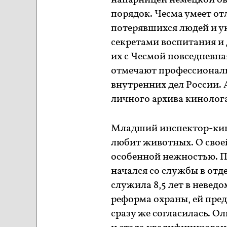
напарницей немецкой ов
порядок. Чесма умеет от
потерявшихся людей и у
секретами воспитания и 
их с Чесмой повседневна
отмечают профессиональ
внутренних дел России. 
личного архива кинолог
Младший инспектор-кино
любит животных. О своей
особенной нежностью. П
начался со службы в отд
служила 8,5 лет в неведо
реформа охраны, ей пред
сразу же согласилась. О