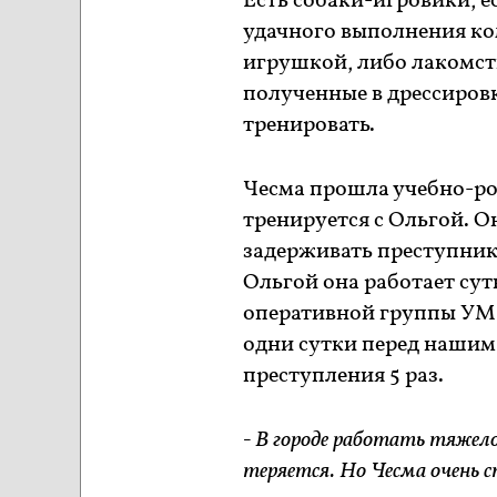
Есть собаки-игровики, е
удачного выполнения к
игрушкой, либо лакомст
полученные в дрессиров
тренировать.
Чесма прошла учебно-ро
тренируется с Ольгой. Он
задерживать преступника
Ольгой она работает сутк
оперативной группы УМВ
одни сутки перед нашим
преступления 5 раз.
- В городе работать тяжело
теряется. Но Чесма очень с