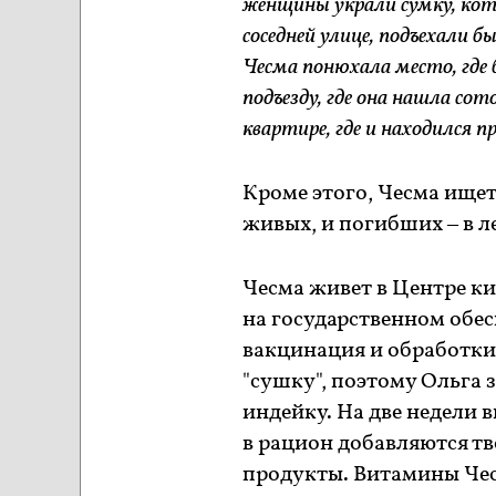
женщины украли сумку, кот
соседней улице, подъехали 
Чесма понюхала место, где б
подъезду, где она нашла со
квартире, где и находился 
Кроме этого, Чесма ищет
живых, и погибших – в л
Чесма живет в Центре 
на государственном обе
вакцинация и обработки 
"сушку", поэтому Ольга з
индейку. На две недели 
в рацион добавляются тв
продукты. Витамины Чес