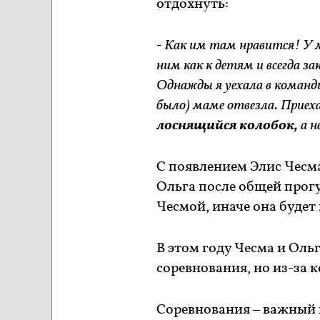
отдохнуть:
- Как им там нравится! У 
ним как к детям и всегда з
Однажды я уехала в команди
было) маме отвезла. Приеха
лоснящийся колобок,
а н
С появлением Элис Чесма
Ольга после общей прогу
Чесмой, иначе она будет
В этом году Чесма и Оль
соревнования, но из-за 
Соревнования – важный 