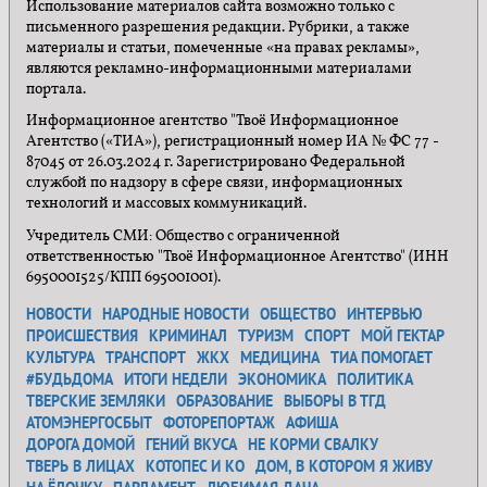
Использование материалов сайта возможно только с
письменного разрешения редакции. Рубрики, а также
материалы и статьи, помеченные «на правах рекламы»,
являются рекламно-информационными материалами
портала.
Информационное агентство "Твоё Информационное
Агентство («ТИА»), регистрационный номер ИА № ФС 77 -
87045 от 26.03.2024 г. Зарегистрировано Федеральной
службой по надзору в сфере связи, информационных
технологий и массовых коммуникаций.
Учредитель СМИ: Общество с ограниченной
ответственностью "Твоё Информационное Агентство" (ИНН
6950001525/КПП 695001001).
НОВОСТИ
НАРОДНЫЕ НОВОСТИ
ОБЩЕСТВО
ИНТЕРВЬЮ
ПРОИСШЕСТВИЯ
КРИМИНАЛ
ТУРИЗМ
СПОРТ
МОЙ ГЕКТАР
КУЛЬТУРА
ТРАНСПОРТ
ЖКХ
МЕДИЦИНА
ТИА ПОМОГАЕТ
#БУДЬДОМА
ИТОГИ НЕДЕЛИ
ЭКОНОМИКА
ПОЛИТИКА
ТВЕРСКИЕ ЗЕМЛЯКИ
ОБРАЗОВАНИЕ
ВЫБОРЫ В ТГД
АТОМЭНЕРГОСБЫТ
ФОТОРЕПОРТАЖ
АФИША
ДОРОГА ДОМОЙ
ГЕНИЙ ВКУСА
НЕ КОРМИ СВАЛКУ
ТВЕРЬ В ЛИЦАХ
КОТОПЕС И КО
ДОМ, В КОТОРОМ Я ЖИВУ