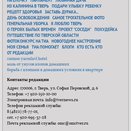
НА ЁЛОЧКУ
ПАРЛАМЕНТ
ЛЮБИМАЯ ДАЧА
ИЗ КАЛИНИНА В ТВЕРЬ
ПОДАРИ УЛЫБКУ РЕБЕНКУ
РЕЦЕПТ ЗДОРОВЬЯ
ЗАСТАВЬ ДУРАКА...
ДЕНЬ ОСВОБОЖДЕНИЯ
САМОЕ ТРОГАТЕЛЬНОЕ ФОТО
ГЕНЕРАЛЬНАЯ УБОРКА
Я ЛЮБЛЮ ТВЕРЬ
О ГЕРОЯХ БЫЛЫХ ВРЕМЕН
ПРОЕКТ "СОСЕДИ"
ПОХУДЕЙКА
ПУТЕШЕСТВИЕ ПО ТВЕРСКОЙ ОБЛАСТИ
ФОТОКОНКУРС НА ТИА
НОВОГОДНЕЕ НАСТРОЕНИЕ
МОЯ СЕМЬЯ
ТИА ПОМОГАЕТ
БЛОГИ
КТО ЕСТЬ КТО
ОТ РЕДАКЦИИ
cosmos yaroslavl hotel
мазь от укусов клопов домашних
борьба с клопами в домашних условиях в квартире
Контакты редакции
Адрес: 170006, г. Тверь, ул. Софьи Перовской, д. 6
Телефон: +7 920-150-10-00
Электронная почта: info@tvernews.ru
Телефон рекламной службы:
8 (4822) 78-77-01,
сот. +7 920-695-37-28
Почта рекламной службы: omc@omctver.ru