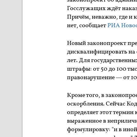
законопроект об админи
Госслужащих ждёт наказ
Причём, неважно, где и 
нет, сообщает
РИА Ново
Новый законопроект пред
дисквалифицировать на с
лет. Для государственн
штрафы: от 50 до 100 тыс
правонарушение — от 100
Кроме того, в законопро
оскорбления. Сейчас Ко
определяет этот термин 
выраженное в неприличн
формулировку: "и в ино