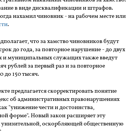
стративном наказании чиновников за хамство.
ание в виде дисквалификации и штрафов.
когда нахамил чиновник - на рабочем месте или
сти
.
полагает, что за хамство чиновников будут
рок до года, за повторное нарушение - до двух
ых и муниципальных служащих также введут
яч рублей за первый раз и за повторное
 до 150 тысяч.
екте предлагается скорректировать понятие
декс об административных правонарушениях
как "унижение чести и достоинства,
ой форме". Новый закон расширяет эту
й унизительной, оскорбляющей общественную