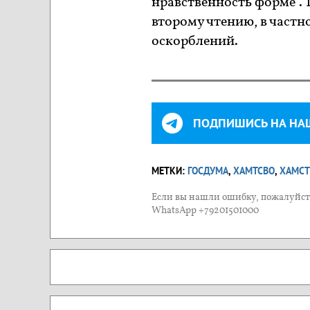
нравственность форме". 
второму чтению, в частн
оскорблений.
ПОДПИШИСЬ НА НА
МЕТКИ:
ГОСДУМА
,
ХАМТСВО
,
ХАМСТ
Если вы нашли ошибку, пожалуйста
WhatsApp +79201501000