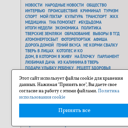
НОВОСТИ
НАРОДНЫЕ НОВОСТИ
ОБЩЕСТВО
ИНТЕРВЬЮ
ПРОИСШЕСТВИЯ
КРИМИНАЛ
ТУРИЗМ
СПОРТ
МОЙ ГЕКТАР
КУЛЬТУРА
ТРАНСПОРТ
ЖКХ
МЕДИЦИНА
ТИА ПОМОГАЕТ
#БУДЬДОМА
ИТОГИ НЕДЕЛИ
ЭКОНОМИКА
ПОЛИТИКА
ТВЕРСКИЕ ЗЕМЛЯКИ
ОБРАЗОВАНИЕ
ВЫБОРЫ В ТГД
АТОМЭНЕРГОСБЫТ
ФОТОРЕПОРТАЖ
АФИША
ДОРОГА ДОМОЙ
ГЕНИЙ ВКУСА
НЕ КОРМИ СВАЛКУ
ТВЕРЬ В ЛИЦАХ
КОТОПЕС И КО
ДОМ, В КОТОРОМ Я ЖИВУ
НА ЁЛОЧКУ
ПАРЛАМЕНТ
ЛЮБИМАЯ ДАЧА
ИЗ КАЛИНИНА В ТВЕРЬ
ПОДАРИ УЛЫБКУ РЕБЕНКУ
РЕЦЕПТ ЗДОРОВЬЯ
ЗАСТАВЬ ДУРАКА...
ДЕНЬ ОСВОБОЖДЕНИЯ
Этот сайт использует файлы cookie для хранения
САМОЕ ТРОГАТЕЛЬНОЕ ФОТО
ГЕНЕРАЛЬНАЯ УБОРКА
данных. Нажимая "Принять все", Вы даете свое
Я ЛЮБЛЮ ТВЕРЬ
О ГЕРОЯХ БЫЛЫХ ВРЕМЕН
согласие на работу с этими файлами.
Политика
ПРОЕКТ "СОСЕДИ"
ПОХУДЕЙКА
ПУТЕШЕСТВИЕ ПО ТВЕРСКОЙ ОБЛАСТИ
использования cookie
ФОТОКОНКУРС НА ТИА
НОВОГОДНЕЕ НАСТРОЕНИЕ
МОЯ СЕМЬЯ
ТИА ПОМОГАЕТ
БЛОГИ
КТО ЕСТЬ КТО
Принять все
ОТ РЕДАКЦИИ
апарт отель наумов лубянка
тараканы солнечногорск