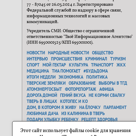
77 - 87045 от 26.03.2024 г. Зарегистрировано
Федеральной службой по надзору в сфере связи,
информационных технологий и массовых
коммуникаций.
Учредитель СМИ: Общество с ограниченной
ответственностью "Твоё Информационное Агентство"
(ИНН 6950001525/КПП 695001001).
НОВОСТИ
НАРОДНЫЕ НОВОСТИ
ОБЩЕСТВО
ИНТЕРВЬЮ
ПРОИСШЕСТВИЯ
КРИМИНАЛ
ТУРИЗМ
СПОРТ
МОЙ ГЕКТАР
КУЛЬТУРА
ТРАНСПОРТ
ЖКХ
МЕДИЦИНА
ТИА ПОМОГАЕТ
#БУДЬДОМА
ИТОГИ НЕДЕЛИ
ЭКОНОМИКА
ПОЛИТИКА
ТВЕРСКИЕ ЗЕМЛЯКИ
ОБРАЗОВАНИЕ
ВЫБОРЫ В ТГД
АТОМЭНЕРГОСБЫТ
ФОТОРЕПОРТАЖ
АФИША
ДОРОГА ДОМОЙ
ГЕНИЙ ВКУСА
НЕ КОРМИ СВАЛКУ
ТВЕРЬ В ЛИЦАХ
КОТОПЕС И КО
ДОМ, В КОТОРОМ Я ЖИВУ
НА ЁЛОЧКУ
ПАРЛАМЕНТ
ЛЮБИМАЯ ДАЧА
ИЗ КАЛИНИНА В ТВЕРЬ
ПОДАРИ УЛЫБКУ РЕБЕНКУ
РЕЦЕПТ ЗДОРОВЬЯ
ЗАСТАВЬ ДУРАКА...
ДЕНЬ ОСВОБОЖДЕНИЯ
Этот сайт использует файлы cookie для хранения
САМОЕ ТРОГАТЕЛЬНОЕ ФОТО
ГЕНЕРАЛЬНАЯ УБОРКА