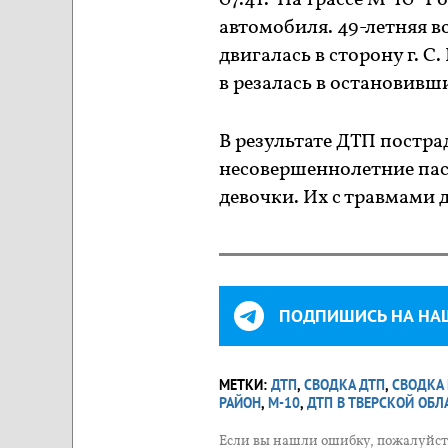
07.41. На трассе М-10 "
автомобиля. 49-летняя в
двигалась в сторону г. 
в резалась в остановивш
В результате ДТП постра
несовершеннолетние пасс
девочки. Их с травмами 
ПОДПИШИСЬ НА НА
МЕТКИ:
ДТП
,
СВОДКА ДТП
,
СВОДКА
РАЙОН
,
М-10
,
ДТП В ТВЕРСКОЙ ОБЛ
Если вы нашли ошибку, пожалуйста