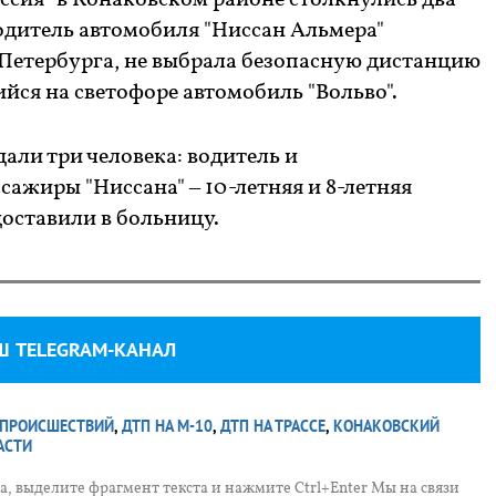
Россия" в Конаковском районе столкнулись два
одитель автомобиля "Ниссан Альмера"
С. Петербурга, не выбрала безопасную дистанцию
ийся на светофоре автомобиль "Вольво".
дали три человека: водитель и
ажиры "Ниссана" – 10-летняя и 8-летняя
доставили в больницу.
Ш TELEGRAM-КАНАЛ
 ПРОИСШЕСТВИЙ
,
ДТП НА М-10
,
ДТП НА ТРАССЕ
,
КОНАКОВСКИЙ
АСТИ
, выделите фрагмент текста и нажмите Ctrl+Enter Мы на связи