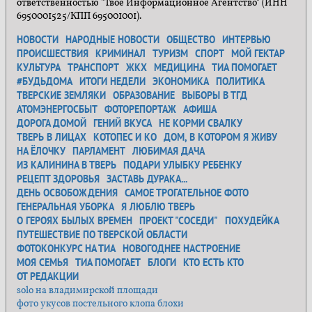
ответственностью "Твоё Информационное Агентство" (ИНН
6950001525/КПП 695001001).
НОВОСТИ
НАРОДНЫЕ НОВОСТИ
ОБЩЕСТВО
ИНТЕРВЬЮ
ПРОИСШЕСТВИЯ
КРИМИНАЛ
ТУРИЗМ
СПОРТ
МОЙ ГЕКТАР
КУЛЬТУРА
ТРАНСПОРТ
ЖКХ
МЕДИЦИНА
ТИА ПОМОГАЕТ
#БУДЬДОМА
ИТОГИ НЕДЕЛИ
ЭКОНОМИКА
ПОЛИТИКА
ТВЕРСКИЕ ЗЕМЛЯКИ
ОБРАЗОВАНИЕ
ВЫБОРЫ В ТГД
АТОМЭНЕРГОСБЫТ
ФОТОРЕПОРТАЖ
АФИША
ДОРОГА ДОМОЙ
ГЕНИЙ ВКУСА
НЕ КОРМИ СВАЛКУ
ТВЕРЬ В ЛИЦАХ
КОТОПЕС И КО
ДОМ, В КОТОРОМ Я ЖИВУ
НА ЁЛОЧКУ
ПАРЛАМЕНТ
ЛЮБИМАЯ ДАЧА
ИЗ КАЛИНИНА В ТВЕРЬ
ПОДАРИ УЛЫБКУ РЕБЕНКУ
РЕЦЕПТ ЗДОРОВЬЯ
ЗАСТАВЬ ДУРАКА...
ДЕНЬ ОСВОБОЖДЕНИЯ
САМОЕ ТРОГАТЕЛЬНОЕ ФОТО
ГЕНЕРАЛЬНАЯ УБОРКА
Я ЛЮБЛЮ ТВЕРЬ
О ГЕРОЯХ БЫЛЫХ ВРЕМЕН
ПРОЕКТ "СОСЕДИ"
ПОХУДЕЙКА
ПУТЕШЕСТВИЕ ПО ТВЕРСКОЙ ОБЛАСТИ
ФОТОКОНКУРС НА ТИА
НОВОГОДНЕЕ НАСТРОЕНИЕ
МОЯ СЕМЬЯ
ТИА ПОМОГАЕТ
БЛОГИ
КТО ЕСТЬ КТО
ОТ РЕДАКЦИИ
solo на владимирской площади
фото укусов постельного клопа блохи