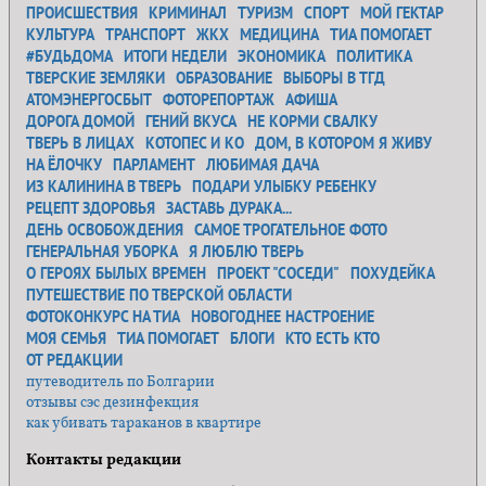
ПРОИСШЕСТВИЯ
КРИМИНАЛ
ТУРИЗМ
СПОРТ
МОЙ ГЕКТАР
КУЛЬТУРА
ТРАНСПОРТ
ЖКХ
МЕДИЦИНА
ТИА ПОМОГАЕТ
#БУДЬДОМА
ИТОГИ НЕДЕЛИ
ЭКОНОМИКА
ПОЛИТИКА
ТВЕРСКИЕ ЗЕМЛЯКИ
ОБРАЗОВАНИЕ
ВЫБОРЫ В ТГД
АТОМЭНЕРГОСБЫТ
ФОТОРЕПОРТАЖ
АФИША
ДОРОГА ДОМОЙ
ГЕНИЙ ВКУСА
НЕ КОРМИ СВАЛКУ
ТВЕРЬ В ЛИЦАХ
КОТОПЕС И КО
ДОМ, В КОТОРОМ Я ЖИВУ
НА ЁЛОЧКУ
ПАРЛАМЕНТ
ЛЮБИМАЯ ДАЧА
ИЗ КАЛИНИНА В ТВЕРЬ
ПОДАРИ УЛЫБКУ РЕБЕНКУ
РЕЦЕПТ ЗДОРОВЬЯ
ЗАСТАВЬ ДУРАКА...
ДЕНЬ ОСВОБОЖДЕНИЯ
САМОЕ ТРОГАТЕЛЬНОЕ ФОТО
ГЕНЕРАЛЬНАЯ УБОРКА
Я ЛЮБЛЮ ТВЕРЬ
О ГЕРОЯХ БЫЛЫХ ВРЕМЕН
ПРОЕКТ "СОСЕДИ"
ПОХУДЕЙКА
ПУТЕШЕСТВИЕ ПО ТВЕРСКОЙ ОБЛАСТИ
ФОТОКОНКУРС НА ТИА
НОВОГОДНЕЕ НАСТРОЕНИЕ
МОЯ СЕМЬЯ
ТИА ПОМОГАЕТ
БЛОГИ
КТО ЕСТЬ КТО
ОТ РЕДАКЦИИ
путеводитель по Болгарии
отзывы сэс дезинфекция
как убивать тараканов в квартире
Контакты редакции