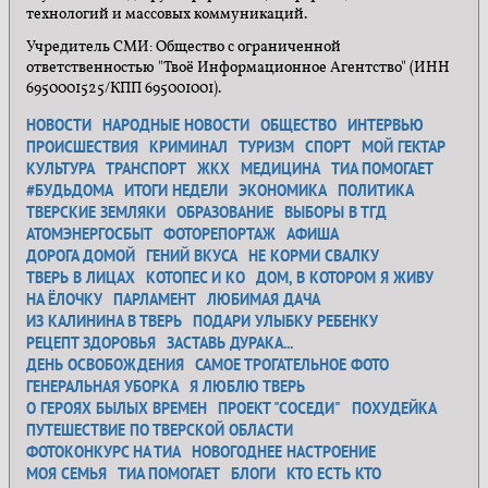
технологий и массовых коммуникаций.
Учредитель СМИ: Общество с ограниченной
ответственностью "Твоё Информационное Агентство" (ИНН
6950001525/КПП 695001001).
НОВОСТИ
НАРОДНЫЕ НОВОСТИ
ОБЩЕСТВО
ИНТЕРВЬЮ
ПРОИСШЕСТВИЯ
КРИМИНАЛ
ТУРИЗМ
СПОРТ
МОЙ ГЕКТАР
КУЛЬТУРА
ТРАНСПОРТ
ЖКХ
МЕДИЦИНА
ТИА ПОМОГАЕТ
#БУДЬДОМА
ИТОГИ НЕДЕЛИ
ЭКОНОМИКА
ПОЛИТИКА
ТВЕРСКИЕ ЗЕМЛЯКИ
ОБРАЗОВАНИЕ
ВЫБОРЫ В ТГД
АТОМЭНЕРГОСБЫТ
ФОТОРЕПОРТАЖ
АФИША
ДОРОГА ДОМОЙ
ГЕНИЙ ВКУСА
НЕ КОРМИ СВАЛКУ
ТВЕРЬ В ЛИЦАХ
КОТОПЕС И КО
ДОМ, В КОТОРОМ Я ЖИВУ
НА ЁЛОЧКУ
ПАРЛАМЕНТ
ЛЮБИМАЯ ДАЧА
ИЗ КАЛИНИНА В ТВЕРЬ
ПОДАРИ УЛЫБКУ РЕБЕНКУ
РЕЦЕПТ ЗДОРОВЬЯ
ЗАСТАВЬ ДУРАКА...
ДЕНЬ ОСВОБОЖДЕНИЯ
САМОЕ ТРОГАТЕЛЬНОЕ ФОТО
ГЕНЕРАЛЬНАЯ УБОРКА
Я ЛЮБЛЮ ТВЕРЬ
О ГЕРОЯХ БЫЛЫХ ВРЕМЕН
ПРОЕКТ "СОСЕДИ"
ПОХУДЕЙКА
ПУТЕШЕСТВИЕ ПО ТВЕРСКОЙ ОБЛАСТИ
ФОТОКОНКУРС НА ТИА
НОВОГОДНЕЕ НАСТРОЕНИЕ
МОЯ СЕМЬЯ
ТИА ПОМОГАЕТ
БЛОГИ
КТО ЕСТЬ КТО