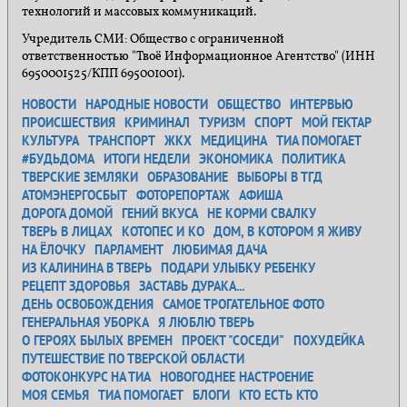
технологий и массовых коммуникаций.
Учредитель СМИ: Общество с ограниченной
ответственностью "Твоё Информационное Агентство" (ИНН
6950001525/КПП 695001001).
НОВОСТИ
НАРОДНЫЕ НОВОСТИ
ОБЩЕСТВО
ИНТЕРВЬЮ
ПРОИСШЕСТВИЯ
КРИМИНАЛ
ТУРИЗМ
СПОРТ
МОЙ ГЕКТАР
КУЛЬТУРА
ТРАНСПОРТ
ЖКХ
МЕДИЦИНА
ТИА ПОМОГАЕТ
#БУДЬДОМА
ИТОГИ НЕДЕЛИ
ЭКОНОМИКА
ПОЛИТИКА
ТВЕРСКИЕ ЗЕМЛЯКИ
ОБРАЗОВАНИЕ
ВЫБОРЫ В ТГД
АТОМЭНЕРГОСБЫТ
ФОТОРЕПОРТАЖ
АФИША
ДОРОГА ДОМОЙ
ГЕНИЙ ВКУСА
НЕ КОРМИ СВАЛКУ
ТВЕРЬ В ЛИЦАХ
КОТОПЕС И КО
ДОМ, В КОТОРОМ Я ЖИВУ
НА ЁЛОЧКУ
ПАРЛАМЕНТ
ЛЮБИМАЯ ДАЧА
ИЗ КАЛИНИНА В ТВЕРЬ
ПОДАРИ УЛЫБКУ РЕБЕНКУ
РЕЦЕПТ ЗДОРОВЬЯ
ЗАСТАВЬ ДУРАКА...
ДЕНЬ ОСВОБОЖДЕНИЯ
САМОЕ ТРОГАТЕЛЬНОЕ ФОТО
ГЕНЕРАЛЬНАЯ УБОРКА
Я ЛЮБЛЮ ТВЕРЬ
О ГЕРОЯХ БЫЛЫХ ВРЕМЕН
ПРОЕКТ "СОСЕДИ"
ПОХУДЕЙКА
ПУТЕШЕСТВИЕ ПО ТВЕРСКОЙ ОБЛАСТИ
ФОТОКОНКУРС НА ТИА
НОВОГОДНЕЕ НАСТРОЕНИЕ
МОЯ СЕМЬЯ
ТИА ПОМОГАЕТ
БЛОГИ
КТО ЕСТЬ КТО