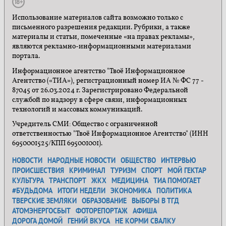
Использование материалов сайта возможно только с
письменного разрешения редакции. Рубрики, а также
материалы и статьи, помеченные «на правах рекламы»,
являются рекламно-информационными материалами
портала.
Информационное агентство "Твоё Информационное
Агентство («ТИА»), регистрационный номер ИА № ФС 77 -
87045 от 26.03.2024 г. Зарегистрировано Федеральной
службой по надзору в сфере связи, информационных
технологий и массовых коммуникаций.
Учредитель СМИ: Общество с ограниченной
ответственностью "Твоё Информационное Агентство" (ИНН
6950001525/КПП 695001001).
НОВОСТИ
НАРОДНЫЕ НОВОСТИ
ОБЩЕСТВО
ИНТЕРВЬЮ
ПРОИСШЕСТВИЯ
КРИМИНАЛ
ТУРИЗМ
СПОРТ
МОЙ ГЕКТАР
КУЛЬТУРА
ТРАНСПОРТ
ЖКХ
МЕДИЦИНА
ТИА ПОМОГАЕТ
#БУДЬДОМА
ИТОГИ НЕДЕЛИ
ЭКОНОМИКА
ПОЛИТИКА
ТВЕРСКИЕ ЗЕМЛЯКИ
ОБРАЗОВАНИЕ
ВЫБОРЫ В ТГД
АТОМЭНЕРГОСБЫТ
ФОТОРЕПОРТАЖ
АФИША
ДОРОГА ДОМОЙ
ГЕНИЙ ВКУСА
НЕ КОРМИ СВАЛКУ