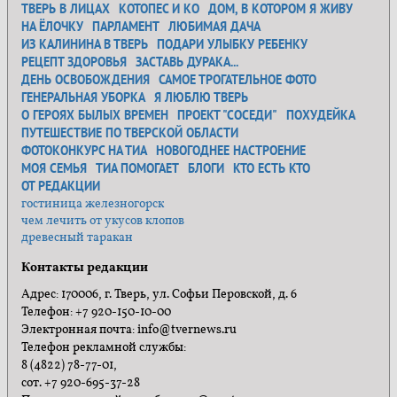
ТВЕРЬ В ЛИЦАХ
КОТОПЕС И КО
ДОМ, В КОТОРОМ Я ЖИВУ
НА ЁЛОЧКУ
ПАРЛАМЕНТ
ЛЮБИМАЯ ДАЧА
ИЗ КАЛИНИНА В ТВЕРЬ
ПОДАРИ УЛЫБКУ РЕБЕНКУ
РЕЦЕПТ ЗДОРОВЬЯ
ЗАСТАВЬ ДУРАКА...
ДЕНЬ ОСВОБОЖДЕНИЯ
САМОЕ ТРОГАТЕЛЬНОЕ ФОТО
ГЕНЕРАЛЬНАЯ УБОРКА
Я ЛЮБЛЮ ТВЕРЬ
О ГЕРОЯХ БЫЛЫХ ВРЕМЕН
ПРОЕКТ "СОСЕДИ"
ПОХУДЕЙКА
ПУТЕШЕСТВИЕ ПО ТВЕРСКОЙ ОБЛАСТИ
ФОТОКОНКУРС НА ТИА
НОВОГОДНЕЕ НАСТРОЕНИЕ
МОЯ СЕМЬЯ
ТИА ПОМОГАЕТ
БЛОГИ
КТО ЕСТЬ КТО
ОТ РЕДАКЦИИ
гостиница железногорск
чем лечить от укусов клопов
древесный таракан
Контакты редакции
Адрес: 170006, г. Тверь, ул. Софьи Перовской, д. 6
Телефон: +7 920-150-10-00
Электронная почта: info@tvernews.ru
Телефон рекламной службы:
8 (4822) 78-77-01,
сот. +7 920-695-37-28