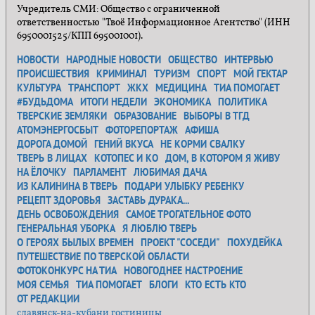
Учредитель СМИ: Общество с ограниченной
ответственностью "Твоё Информационное Агентство" (ИНН
6950001525/КПП 695001001).
НОВОСТИ
НАРОДНЫЕ НОВОСТИ
ОБЩЕСТВО
ИНТЕРВЬЮ
ПРОИСШЕСТВИЯ
КРИМИНАЛ
ТУРИЗМ
СПОРТ
МОЙ ГЕКТАР
КУЛЬТУРА
ТРАНСПОРТ
ЖКХ
МЕДИЦИНА
ТИА ПОМОГАЕТ
#БУДЬДОМА
ИТОГИ НЕДЕЛИ
ЭКОНОМИКА
ПОЛИТИКА
ТВЕРСКИЕ ЗЕМЛЯКИ
ОБРАЗОВАНИЕ
ВЫБОРЫ В ТГД
АТОМЭНЕРГОСБЫТ
ФОТОРЕПОРТАЖ
АФИША
ДОРОГА ДОМОЙ
ГЕНИЙ ВКУСА
НЕ КОРМИ СВАЛКУ
ТВЕРЬ В ЛИЦАХ
КОТОПЕС И КО
ДОМ, В КОТОРОМ Я ЖИВУ
НА ЁЛОЧКУ
ПАРЛАМЕНТ
ЛЮБИМАЯ ДАЧА
ИЗ КАЛИНИНА В ТВЕРЬ
ПОДАРИ УЛЫБКУ РЕБЕНКУ
РЕЦЕПТ ЗДОРОВЬЯ
ЗАСТАВЬ ДУРАКА...
ДЕНЬ ОСВОБОЖДЕНИЯ
САМОЕ ТРОГАТЕЛЬНОЕ ФОТО
ГЕНЕРАЛЬНАЯ УБОРКА
Я ЛЮБЛЮ ТВЕРЬ
О ГЕРОЯХ БЫЛЫХ ВРЕМЕН
ПРОЕКТ "СОСЕДИ"
ПОХУДЕЙКА
ПУТЕШЕСТВИЕ ПО ТВЕРСКОЙ ОБЛАСТИ
ФОТОКОНКУРС НА ТИА
НОВОГОДНЕЕ НАСТРОЕНИЕ
МОЯ СЕМЬЯ
ТИА ПОМОГАЕТ
БЛОГИ
КТО ЕСТЬ КТО
ОТ РЕДАКЦИИ
славянск-на-кубани гостиницы