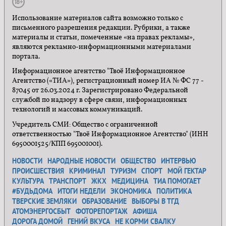
Использование материалов сайта возможно только с
письменного разрешения редакции. Рубрики, а также
материалы и статьи, помеченные «на правах рекламы»,
являются рекламно-информационными материалами
портала.
Информационное агентство "Твоё Информационное
Агентство («ТИА»), регистрационный номер ИА № ФС 77 -
87045 от 26.03.2024 г. Зарегистрировано Федеральной
службой по надзору в сфере связи, информационных
технологий и массовых коммуникаций.
Учредитель СМИ: Общество с ограниченной
ответственностью "Твоё Информационное Агентство" (ИНН
6950001525/КПП 695001001).
НОВОСТИ
НАРОДНЫЕ НОВОСТИ
ОБЩЕСТВО
ИНТЕРВЬЮ
ПРОИСШЕСТВИЯ
КРИМИНАЛ
ТУРИЗМ
СПОРТ
МОЙ ГЕКТАР
КУЛЬТУРА
ТРАНСПОРТ
ЖКХ
МЕДИЦИНА
ТИА ПОМОГАЕТ
#БУДЬДОМА
ИТОГИ НЕДЕЛИ
ЭКОНОМИКА
ПОЛИТИКА
ТВЕРСКИЕ ЗЕМЛЯКИ
ОБРАЗОВАНИЕ
ВЫБОРЫ В ТГД
АТОМЭНЕРГОСБЫТ
ФОТОРЕПОРТАЖ
АФИША
ДОРОГА ДОМОЙ
ГЕНИЙ ВКУСА
НЕ КОРМИ СВАЛКУ