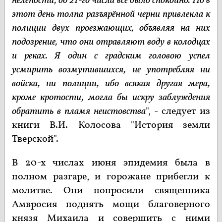
нелепости; до 21-го числа все было спокойно. Но в
этот день толпа разъярённой черни привлекла к
полиции двух проезжающих, объявляя на них
подозрение, что они отравляют воду в колодцах
и реках. Я один с градским головою успел
усмирить возмутившихся, не употребляя ни
войска, ни полиции, ибо всякая другая мера,
кроме кротости, могла бы искру заблуждения
обратить в пламя неистовства
", - следует из
книги В.И. Колосова "История земли
Тверской".
В 20-х числах июня эпидемия была в
полном разгаре, и горожане прибегли к
молитве. Они попросили священника
Амвросия поднять мощи благоверного
князя Михаила и совершить с ними