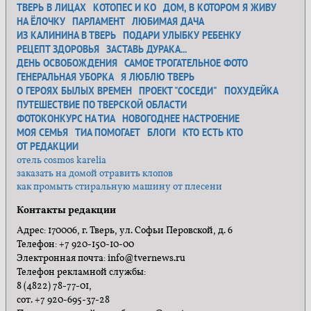
ТВЕРЬ В ЛИЦАХ
КОТОПЕС И КО
ДОМ, В КОТОРОМ Я ЖИВУ
НА ЁЛОЧКУ
ПАРЛАМЕНТ
ЛЮБИМАЯ ДАЧА
ИЗ КАЛИНИНА В ТВЕРЬ
ПОДАРИ УЛЫБКУ РЕБЕНКУ
РЕЦЕПТ ЗДОРОВЬЯ
ЗАСТАВЬ ДУРАКА...
ДЕНЬ ОСВОБОЖДЕНИЯ
САМОЕ ТРОГАТЕЛЬНОЕ ФОТО
ГЕНЕРАЛЬНАЯ УБОРКА
Я ЛЮБЛЮ ТВЕРЬ
О ГЕРОЯХ БЫЛЫХ ВРЕМЕН
ПРОЕКТ "СОСЕДИ"
ПОХУДЕЙКА
ПУТЕШЕСТВИЕ ПО ТВЕРСКОЙ ОБЛАСТИ
ФОТОКОНКУРС НА ТИА
НОВОГОДНЕЕ НАСТРОЕНИЕ
МОЯ СЕМЬЯ
ТИА ПОМОГАЕТ
БЛОГИ
КТО ЕСТЬ КТО
ОТ РЕДАКЦИИ
отель cosmos karelia
заказать на домой отравить клопов
как промыть стиральную машину от плесени
Контакты редакции
Адрес: 170006, г. Тверь, ул. Софьи Перовской, д. 6
Телефон: +7 920-150-10-00
Электронная почта: info@tvernews.ru
Телефон рекламной службы:
8 (4822) 78-77-01,
сот. +7 920-695-37-28