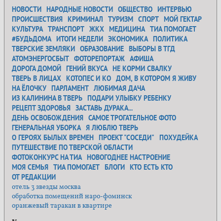
НОВОСТИ
НАРОДНЫЕ НОВОСТИ
ОБЩЕСТВО
ИНТЕРВЬЮ
ПРОИСШЕСТВИЯ
КРИМИНАЛ
ТУРИЗМ
СПОРТ
МОЙ ГЕКТАР
КУЛЬТУРА
ТРАНСПОРТ
ЖКХ
МЕДИЦИНА
ТИА ПОМОГАЕТ
#БУДЬДОМА
ИТОГИ НЕДЕЛИ
ЭКОНОМИКА
ПОЛИТИКА
ТВЕРСКИЕ ЗЕМЛЯКИ
ОБРАЗОВАНИЕ
ВЫБОРЫ В ТГД
АТОМЭНЕРГОСБЫТ
ФОТОРЕПОРТАЖ
АФИША
ДОРОГА ДОМОЙ
ГЕНИЙ ВКУСА
НЕ КОРМИ СВАЛКУ
ТВЕРЬ В ЛИЦАХ
КОТОПЕС И КО
ДОМ, В КОТОРОМ Я ЖИВУ
НА ЁЛОЧКУ
ПАРЛАМЕНТ
ЛЮБИМАЯ ДАЧА
ИЗ КАЛИНИНА В ТВЕРЬ
ПОДАРИ УЛЫБКУ РЕБЕНКУ
РЕЦЕПТ ЗДОРОВЬЯ
ЗАСТАВЬ ДУРАКА...
ДЕНЬ ОСВОБОЖДЕНИЯ
САМОЕ ТРОГАТЕЛЬНОЕ ФОТО
ГЕНЕРАЛЬНАЯ УБОРКА
Я ЛЮБЛЮ ТВЕРЬ
О ГЕРОЯХ БЫЛЫХ ВРЕМЕН
ПРОЕКТ "СОСЕДИ"
ПОХУДЕЙКА
ПУТЕШЕСТВИЕ ПО ТВЕРСКОЙ ОБЛАСТИ
ФОТОКОНКУРС НА ТИА
НОВОГОДНЕЕ НАСТРОЕНИЕ
МОЯ СЕМЬЯ
ТИА ПОМОГАЕТ
БЛОГИ
КТО ЕСТЬ КТО
ОТ РЕДАКЦИИ
отель 3 звезды москва
обработка помещений наро-фоминск
оранжевый таракан в квартире