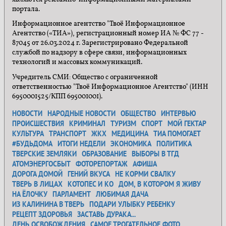
портала.
Информационное агентство "Твоё Информационное
Агентство («ТИА»), регистрационный номер ИА № ФС 77 -
87045 от 26.03.2024 г. Зарегистрировано Федеральной
службой по надзору в сфере связи, информационных
технологий и массовых коммуникаций.
Учредитель СМИ: Общество с ограниченной
ответственностью "Твоё Информационное Агентство" (ИНН
6950001525/КПП 695001001).
НОВОСТИ
НАРОДНЫЕ НОВОСТИ
ОБЩЕСТВО
ИНТЕРВЬЮ
ПРОИСШЕСТВИЯ
КРИМИНАЛ
ТУРИЗМ
СПОРТ
МОЙ ГЕКТАР
КУЛЬТУРА
ТРАНСПОРТ
ЖКХ
МЕДИЦИНА
ТИА ПОМОГАЕТ
#БУДЬДОМА
ИТОГИ НЕДЕЛИ
ЭКОНОМИКА
ПОЛИТИКА
ТВЕРСКИЕ ЗЕМЛЯКИ
ОБРАЗОВАНИЕ
ВЫБОРЫ В ТГД
АТОМЭНЕРГОСБЫТ
ФОТОРЕПОРТАЖ
АФИША
ДОРОГА ДОМОЙ
ГЕНИЙ ВКУСА
НЕ КОРМИ СВАЛКУ
ТВЕРЬ В ЛИЦАХ
КОТОПЕС И КО
ДОМ, В КОТОРОМ Я ЖИВУ
НА ЁЛОЧКУ
ПАРЛАМЕНТ
ЛЮБИМАЯ ДАЧА
ИЗ КАЛИНИНА В ТВЕРЬ
ПОДАРИ УЛЫБКУ РЕБЕНКУ
РЕЦЕПТ ЗДОРОВЬЯ
ЗАСТАВЬ ДУРАКА...
ДЕНЬ ОСВОБОЖДЕНИЯ
САМОЕ ТРОГАТЕЛЬНОЕ ФОТО