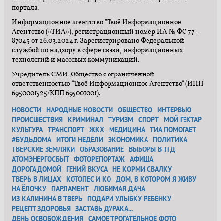
портала.
Информационное агентство "Твоё Информационное
Агентство («ТИА»), регистрационный номер ИА № ФС 77 -
87045 от 26.03.2024 г. Зарегистрировано Федеральной
службой по надзору в сфере связи, информационных
технологий и массовых коммуникаций.
Учредитель СМИ: Общество с ограниченной
ответственностью "Твоё Информационное Агентство" (ИНН
6950001525/КПП 695001001).
НОВОСТИ
НАРОДНЫЕ НОВОСТИ
ОБЩЕСТВО
ИНТЕРВЬЮ
ПРОИСШЕСТВИЯ
КРИМИНАЛ
ТУРИЗМ
СПОРТ
МОЙ ГЕКТАР
КУЛЬТУРА
ТРАНСПОРТ
ЖКХ
МЕДИЦИНА
ТИА ПОМОГАЕТ
#БУДЬДОМА
ИТОГИ НЕДЕЛИ
ЭКОНОМИКА
ПОЛИТИКА
ТВЕРСКИЕ ЗЕМЛЯКИ
ОБРАЗОВАНИЕ
ВЫБОРЫ В ТГД
АТОМЭНЕРГОСБЫТ
ФОТОРЕПОРТАЖ
АФИША
ДОРОГА ДОМОЙ
ГЕНИЙ ВКУСА
НЕ КОРМИ СВАЛКУ
ТВЕРЬ В ЛИЦАХ
КОТОПЕС И КО
ДОМ, В КОТОРОМ Я ЖИВУ
НА ЁЛОЧКУ
ПАРЛАМЕНТ
ЛЮБИМАЯ ДАЧА
ИЗ КАЛИНИНА В ТВЕРЬ
ПОДАРИ УЛЫБКУ РЕБЕНКУ
РЕЦЕПТ ЗДОРОВЬЯ
ЗАСТАВЬ ДУРАКА...
ДЕНЬ ОСВОБОЖДЕНИЯ
САМОЕ ТРОГАТЕЛЬНОЕ ФОТО