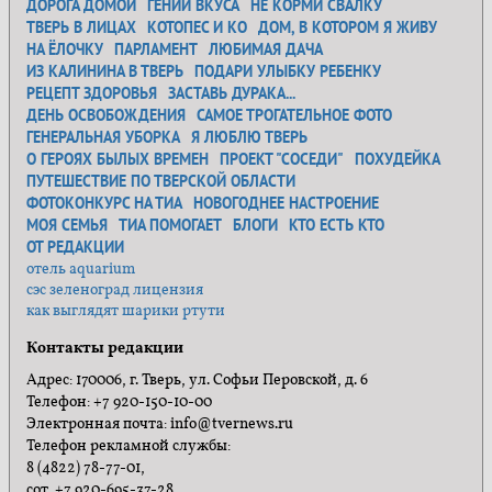
ДОРОГА ДОМОЙ
ГЕНИЙ ВКУСА
НЕ КОРМИ СВАЛКУ
ТВЕРЬ В ЛИЦАХ
КОТОПЕС И КО
ДОМ, В КОТОРОМ Я ЖИВУ
НА ЁЛОЧКУ
ПАРЛАМЕНТ
ЛЮБИМАЯ ДАЧА
ИЗ КАЛИНИНА В ТВЕРЬ
ПОДАРИ УЛЫБКУ РЕБЕНКУ
РЕЦЕПТ ЗДОРОВЬЯ
ЗАСТАВЬ ДУРАКА...
ДЕНЬ ОСВОБОЖДЕНИЯ
САМОЕ ТРОГАТЕЛЬНОЕ ФОТО
ГЕНЕРАЛЬНАЯ УБОРКА
Я ЛЮБЛЮ ТВЕРЬ
О ГЕРОЯХ БЫЛЫХ ВРЕМЕН
ПРОЕКТ "СОСЕДИ"
ПОХУДЕЙКА
ПУТЕШЕСТВИЕ ПО ТВЕРСКОЙ ОБЛАСТИ
ФОТОКОНКУРС НА ТИА
НОВОГОДНЕЕ НАСТРОЕНИЕ
МОЯ СЕМЬЯ
ТИА ПОМОГАЕТ
БЛОГИ
КТО ЕСТЬ КТО
ОТ РЕДАКЦИИ
отель aquarium
сэс зеленоград лицензия
как выглядят шарики ртути
Контакты редакции
Адрес: 170006, г. Тверь, ул. Софьи Перовской, д. 6
Телефон: +7 920-150-10-00
Электронная почта: info@tvernews.ru
Телефон рекламной службы:
8 (4822) 78-77-01,
сот. +7 920-695-37-28