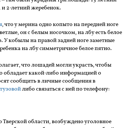
 – там были украдены три лошади: 15-летний
 и 2-летний жеребенок.
я
, что у мерина одно копыто на передней ноге
светлые, он с белым носочком, на лбу есть белое
. У кобылы на правой задней ноге заметные
еребенка на лбу симметричное белое пятно.
лагает, что лошадей могли украсть, чтобы
кто обладает какой-либо информацией о
сят сообщить в личные сообщения в
тузовой
либо связаться с ней по телефону:
 Тверской области, возбуждено уголовное