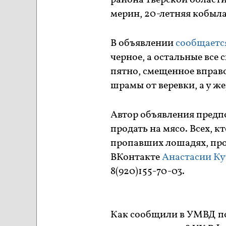
района Тверской области
мерин, 20-летняя кобыла
В объявлении
сообщаетс
черное, а остальные все 
пятно, смещенное вправо
шрамы от веревки, а у ж
Автор объявления предпо
продать на мясо. Всех, 
пропавших лошадях, про
ВКонтакте
Анастасии Ку
8(920)155-70-03.
Как сообщили в УМВД по