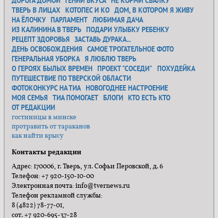
ДОРОГА ДОМОЙ
ГЕНИЙ ВКУСА
НЕ КОРМИ СВАЛКУ
ТВЕРЬ В ЛИЦАХ
КОТОПЕС И КО
ДОМ, В КОТОРОМ Я ЖИВУ
НА ЁЛОЧКУ
ПАРЛАМЕНТ
ЛЮБИМАЯ ДАЧА
ИЗ КАЛИНИНА В ТВЕРЬ
ПОДАРИ УЛЫБКУ РЕБЕНКУ
РЕЦЕПТ ЗДОРОВЬЯ
ЗАСТАВЬ ДУРАКА...
ДЕНЬ ОСВОБОЖДЕНИЯ
САМОЕ ТРОГАТЕЛЬНОЕ ФОТО
ГЕНЕРАЛЬНАЯ УБОРКА
Я ЛЮБЛЮ ТВЕРЬ
О ГЕРОЯХ БЫЛЫХ ВРЕМЕН
ПРОЕКТ "СОСЕДИ"
ПОХУДЕЙКА
ПУТЕШЕСТВИЕ ПО ТВЕРСКОЙ ОБЛАСТИ
ФОТОКОНКУРС НА ТИА
НОВОГОДНЕЕ НАСТРОЕНИЕ
МОЯ СЕМЬЯ
ТИА ПОМОГАЕТ
БЛОГИ
КТО ЕСТЬ КТО
ОТ РЕДАКЦИИ
гостиницы в минске
протравить от тараканов
как найти крысу
Контакты редакции
Адрес: 170006, г. Тверь, ул. Софьи Перовской, д. 6
Телефон: +7 920-150-10-00
Электронная почта: info@tvernews.ru
Телефон рекламной службы:
8 (4822) 78-77-01,
сот. +7 920-695-37-28