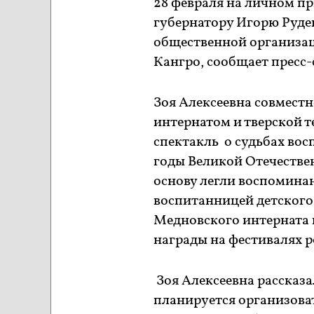
28 февраля на личном п
губернатору Игорю Руден
общественной организац
Кангро, сообщает пресс
Зоя Алексеевна совмест
интернатом и тверской т
спектакль о судьбах во
годы Великой Отечествен
основу легли воспомина
воспитанницей детского 
Медновского интерната 
награды на фестивалях р
Зоя Алексеевна рассказа
планируется организоват