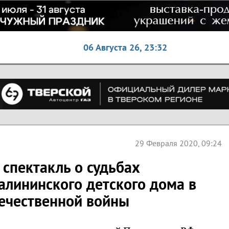
06 Августа 26,
23:32
29 Февраля 2020, 09:24
 спектакль о судьбах
алининского детского дома в
ечественной войны