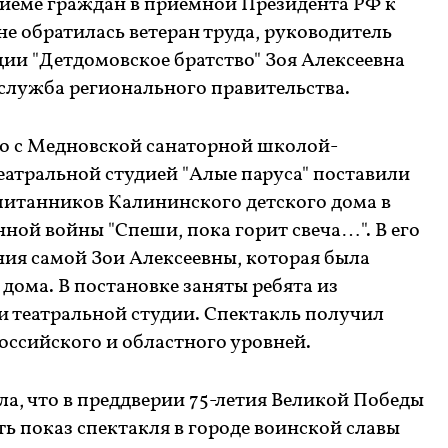
риеме граждан в приемной Президента РФ к
е обратилась ветеран труда, руководитель
ии "Детдомовское братство" Зоя Алексеевна
-служба регионального правительства.
но с Медновской санаторной школой-
еатральной студией "Алые паруса" поставили
спитанников Калининского детского дома в
ной войны "Спеши, пока горит свеча…". В его
ния самой Зои Алексеевны, которая была
дома. В постановке заняты ребята из
и театральной студии. Спектакль получил
оссийского и областного уровней.
ла, что в преддверии 75-летия Великой Победы
ь показ спектакля в городе воинской славы