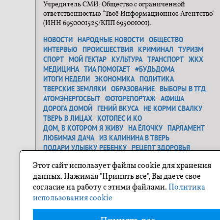
Учредитель СМИ: Общество с ограниченной
ответственностью "Твоё Информационное Агентство"
(ИНН 6950001525/КПП 695001001).
НОВОСТИ
НАРОДНЫЕ НОВОСТИ
ОБЩЕСТВО
ИНТЕРВЬЮ
ПРОИСШЕСТВИЯ
КРИМИНАЛ
ТУРИЗМ
СПОРТ
МОЙ ГЕКТАР
КУЛЬТУРА
ТРАНСПОРТ
ЖКХ
МЕДИЦИНА
ТИА ПОМОГАЕТ
#БУДЬДОМА
ИТОГИ НЕДЕЛИ
ЭКОНОМИКА
ПОЛИТИКА
ТВЕРСКИЕ ЗЕМЛЯКИ
ОБРАЗОВАНИЕ
ВЫБОРЫ В ТГД
АТОМЭНЕРГОСБЫТ
ФОТОРЕПОРТАЖ
АФИША
ДОРОГА ДОМОЙ
ГЕНИЙ ВКУСА
НЕ КОРМИ СВАЛКУ
ТВЕРЬ В ЛИЦАХ
КОТОПЕС И КО
ДОМ, В КОТОРОМ Я ЖИВУ
НА ЁЛОЧКУ
ПАРЛАМЕНТ
ЛЮБИМАЯ ДАЧА
ИЗ КАЛИНИНА В ТВЕРЬ
ПОДАРИ УЛЫБКУ РЕБЕНКУ
РЕЦЕПТ ЗДОРОВЬЯ
ЗАСТАВЬ ДУРАКА...
ДЕНЬ ОСВОБОЖДЕНИЯ
Этот сайт использует файлы cookie для хранения
САМОЕ ТРОГАТЕЛЬНОЕ ФОТО
ГЕНЕРАЛЬНАЯ УБОРКА
данных. Нажимая "Принять все", Вы даете свое
Я ЛЮБЛЮ ТВЕРЬ
О ГЕРОЯХ БЫЛЫХ ВРЕМЕН
согласие на работу с этими файлами.
Политика
ПРОЕКТ "СОСЕДИ"
ПОХУДЕЙКА
ПУТЕШЕСТВИЕ ПО ТВЕРСКОЙ ОБЛАСТИ
использования cookie
ФОТОКОНКУРС НА ТИА
НОВОГОДНЕЕ НАСТРОЕНИЕ
МОЯ СЕМЬЯ
ТИА ПОМОГАЕТ
БЛОГИ
КТО ЕСТЬ КТО