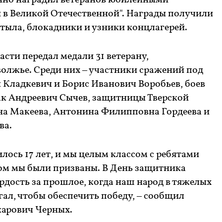
нно наградил ветеранов юбилейными
ы в Великой Отечественной". Награды получили
тыла, блокадники и узники концлагерей.
асти передал медали 31 ветерану,
лжье. Среди них – участники сражений под
 Кладкевич и Борис Иванович Воробьев, боев
так Андреевич Сычев, защитницы Тверской
а Макеева, Антонина Филипповна Гордеева и
ва.
илось 17 лет, и мы целым классом с ребятами
ом мы были призваны. В День защитника
дость за прошлое, когда наш народ в тяжелых
гал, чтобы обеспечить победу, – сообщил
арович Черных.