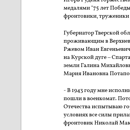
Игорь Руденя торжестве
медалями "75 лет Побед
фронтовики, труженики 
Губернатор Тверской обл
проживающим в Верхнево
Ржевом Иван Евгеньевич
на Курской дуге – Спар
земли Галина Михайловн
Мария Ивановна Потапо
- В 1943 году мне исполн
пошли в военкомат. Пот
Отечества испытываю гор
условиях все силы прила
фронтовик Николай Мак