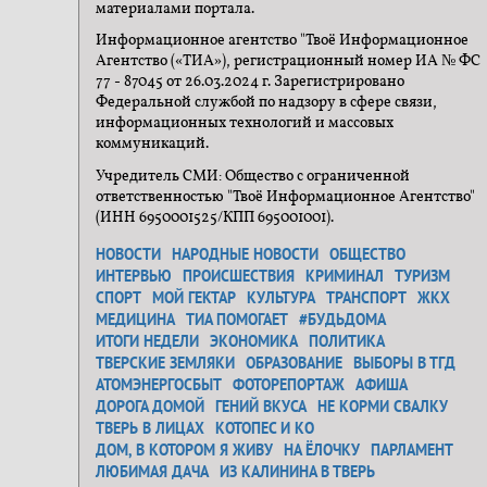
материалами портала.
Информационное агентство "Твоё Информационное
Агентство («ТИА»), регистрационный номер ИА № ФС
77 - 87045 от 26.03.2024 г. Зарегистрировано
Федеральной службой по надзору в сфере связи,
информационных технологий и массовых
коммуникаций.
Учредитель СМИ: Общество с ограниченной
ответственностью "Твоё Информационное Агентство"
(ИНН 6950001525/КПП 695001001).
НОВОСТИ
НАРОДНЫЕ НОВОСТИ
ОБЩЕСТВО
ИНТЕРВЬЮ
ПРОИСШЕСТВИЯ
КРИМИНАЛ
ТУРИЗМ
СПОРТ
МОЙ ГЕКТАР
КУЛЬТУРА
ТРАНСПОРТ
ЖКХ
МЕДИЦИНА
ТИА ПОМОГАЕТ
#БУДЬДОМА
ИТОГИ НЕДЕЛИ
ЭКОНОМИКА
ПОЛИТИКА
ТВЕРСКИЕ ЗЕМЛЯКИ
ОБРАЗОВАНИЕ
ВЫБОРЫ В ТГД
АТОМЭНЕРГОСБЫТ
ФОТОРЕПОРТАЖ
АФИША
ДОРОГА ДОМОЙ
ГЕНИЙ ВКУСА
НЕ КОРМИ СВАЛКУ
ТВЕРЬ В ЛИЦАХ
КОТОПЕС И КО
ДОМ, В КОТОРОМ Я ЖИВУ
НА ЁЛОЧКУ
ПАРЛАМЕНТ
ЛЮБИМАЯ ДАЧА
ИЗ КАЛИНИНА В ТВЕРЬ