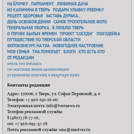
НА ЁЛОЧКУ
ПАРЛАМЕНТ
ЛЮБИМАЯ ДАЧА
ИЗ КАЛИНИНА В ТВЕРЬ
ПОДАРИ УЛЫБКУ РЕБЕНКУ
РЕЦЕПТ ЗДОРОВЬЯ
ЗАСТАВЬ ДУРАКА...
ДЕНЬ ОСВОБОЖДЕНИЯ
САМОЕ ТРОГАТЕЛЬНОЕ ФОТО
ГЕНЕРАЛЬНАЯ УБОРКА
Я ЛЮБЛЮ ТВЕРЬ
О ГЕРОЯХ БЫЛЫХ ВРЕМЕН
ПРОЕКТ "СОСЕДИ"
ПОХУДЕЙКА
ПУТЕШЕСТВИЕ ПО ТВЕРСКОЙ ОБЛАСТИ
ФОТОКОНКУРС НА ТИА
НОВОГОДНЕЕ НАСТРОЕНИЕ
МОЯ СЕМЬЯ
ТИА ПОМОГАЕТ
БЛОГИ
КТО ЕСТЬ КТО
ОТ РЕДАКЦИИ
отель yes botanica
сэс мытищи вызов дезинсекции
устранение плесени в квартире цена
Контакты редакции
Адрес: 170006, г. Тверь, ул. Софьи Перовской, д. 6
Телефон: +7 920-150-10-00
Электронная почта: info@tvernews.ru
Телефон рекламной службы:
8 (4822) 78-77-01,
сот. +7 920-695-37-28
Почта рекламной службы: omc@omctver.ru