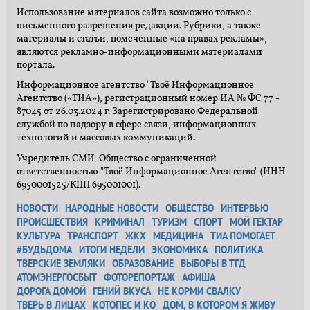
Использование материалов сайта возможно только с
письменного разрешения редакции. Рубрики, а также
материалы и статьи, помеченные «на правах рекламы»,
являются рекламно-информационными материалами
портала.
Информационное агентство "Твоё Информационное
Агентство («ТИА»), регистрационный номер ИА № ФС 77 -
87045 от 26.03.2024 г. Зарегистрировано Федеральной
службой по надзору в сфере связи, информационных
технологий и массовых коммуникаций.
Учредитель СМИ: Общество с ограниченной
ответственностью "Твоё Информационное Агентство" (ИНН
6950001525/КПП 695001001).
НОВОСТИ
НАРОДНЫЕ НОВОСТИ
ОБЩЕСТВО
ИНТЕРВЬЮ
ПРОИСШЕСТВИЯ
КРИМИНАЛ
ТУРИЗМ
СПОРТ
МОЙ ГЕКТАР
КУЛЬТУРА
ТРАНСПОРТ
ЖКХ
МЕДИЦИНА
ТИА ПОМОГАЕТ
#БУДЬДОМА
ИТОГИ НЕДЕЛИ
ЭКОНОМИКА
ПОЛИТИКА
ТВЕРСКИЕ ЗЕМЛЯКИ
ОБРАЗОВАНИЕ
ВЫБОРЫ В ТГД
АТОМЭНЕРГОСБЫТ
ФОТОРЕПОРТАЖ
АФИША
ДОРОГА ДОМОЙ
ГЕНИЙ ВКУСА
НЕ КОРМИ СВАЛКУ
ТВЕРЬ В ЛИЦАХ
КОТОПЕС И КО
ДОМ, В КОТОРОМ Я ЖИВУ