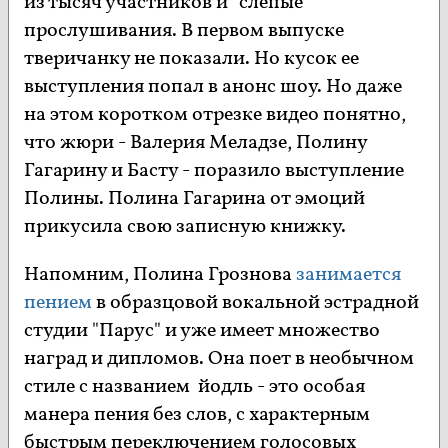
из тысяч участников и "слепые"
прослушивания. В первом выпуске
тверичанку не показали. Но кусок ее
выступления попал в анонс шоу. Но даже
на этом коротком отрезке видео понятно,
что жюри - Валерия Меладзе, Полину
Гагарину и Басту - поразило выступление
Полины. Полина Гагарина от эмоций
прикусила свою записную книжку.
Напомним, Полина Грознова
занимается
пением
в образцовой вокальной эстрадной
студии "Парус" и уже имеет множество
наград и дипломов. Она поет в необычном
стиле с названием йодль - это особая
манера пения без слов, с характерным
быстрым переключением голосовых