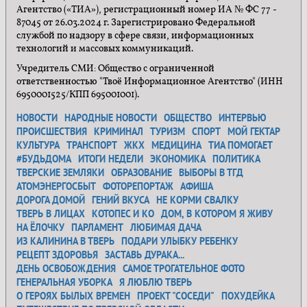
Агентство («ТИА»), регистрационный номер ИА № ФС 77 -
87045 от 26.03.2024 г. Зарегистрировано Федеральной
службой по надзору в сфере связи, информационных
технологий и массовых коммуникаций.
Учредитель СМИ: Общество с ограниченной
ответственностью "Твоё Информационное Агентство" (ИНН
6950001525/КПП 695001001).
НОВОСТИ
НАРОДНЫЕ НОВОСТИ
ОБЩЕСТВО
ИНТЕРВЬЮ
ПРОИСШЕСТВИЯ
КРИМИНАЛ
ТУРИЗМ
СПОРТ
МОЙ ГЕКТАР
КУЛЬТУРА
ТРАНСПОРТ
ЖКХ
МЕДИЦИНА
ТИА ПОМОГАЕТ
#БУДЬДОМА
ИТОГИ НЕДЕЛИ
ЭКОНОМИКА
ПОЛИТИКА
ТВЕРСКИЕ ЗЕМЛЯКИ
ОБРАЗОВАНИЕ
ВЫБОРЫ В ТГД
АТОМЭНЕРГОСБЫТ
ФОТОРЕПОРТАЖ
АФИША
ДОРОГА ДОМОЙ
ГЕНИЙ ВКУСА
НЕ КОРМИ СВАЛКУ
ТВЕРЬ В ЛИЦАХ
КОТОПЕС И КО
ДОМ, В КОТОРОМ Я ЖИВУ
НА ЁЛОЧКУ
ПАРЛАМЕНТ
ЛЮБИМАЯ ДАЧА
ИЗ КАЛИНИНА В ТВЕРЬ
ПОДАРИ УЛЫБКУ РЕБЕНКУ
РЕЦЕПТ ЗДОРОВЬЯ
ЗАСТАВЬ ДУРАКА...
ДЕНЬ ОСВОБОЖДЕНИЯ
САМОЕ ТРОГАТЕЛЬНОЕ ФОТО
ГЕНЕРАЛЬНАЯ УБОРКА
Я ЛЮБЛЮ ТВЕРЬ
О ГЕРОЯХ БЫЛЫХ ВРЕМЕН
ПРОЕКТ "СОСЕДИ"
ПОХУДЕЙКА