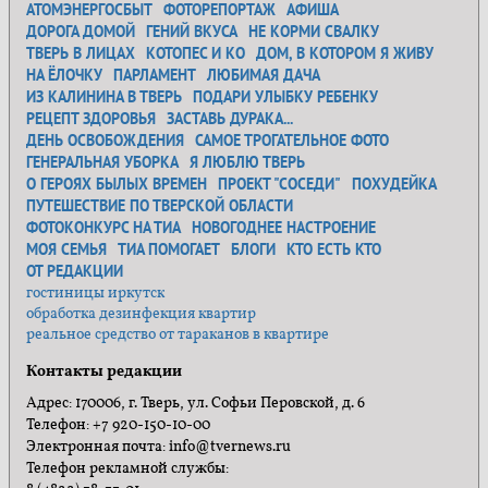
АТОМЭНЕРГОСБЫТ
ФОТОРЕПОРТАЖ
АФИША
ДОРОГА ДОМОЙ
ГЕНИЙ ВКУСА
НЕ КОРМИ СВАЛКУ
ТВЕРЬ В ЛИЦАХ
КОТОПЕС И КО
ДОМ, В КОТОРОМ Я ЖИВУ
НА ЁЛОЧКУ
ПАРЛАМЕНТ
ЛЮБИМАЯ ДАЧА
ИЗ КАЛИНИНА В ТВЕРЬ
ПОДАРИ УЛЫБКУ РЕБЕНКУ
РЕЦЕПТ ЗДОРОВЬЯ
ЗАСТАВЬ ДУРАКА...
ДЕНЬ ОСВОБОЖДЕНИЯ
САМОЕ ТРОГАТЕЛЬНОЕ ФОТО
ГЕНЕРАЛЬНАЯ УБОРКА
Я ЛЮБЛЮ ТВЕРЬ
О ГЕРОЯХ БЫЛЫХ ВРЕМЕН
ПРОЕКТ "СОСЕДИ"
ПОХУДЕЙКА
ПУТЕШЕСТВИЕ ПО ТВЕРСКОЙ ОБЛАСТИ
ФОТОКОНКУРС НА ТИА
НОВОГОДНЕЕ НАСТРОЕНИЕ
МОЯ СЕМЬЯ
ТИА ПОМОГАЕТ
БЛОГИ
КТО ЕСТЬ КТО
ОТ РЕДАКЦИИ
гостиницы иркутск
обработка дезинфекция квартир
реальное средство от тараканов в квартире
Контакты редакции
Адрес: 170006, г. Тверь, ул. Софьи Перовской, д. 6
Телефон: +7 920-150-10-00
Электронная почта: info@tvernews.ru
Телефон рекламной службы: