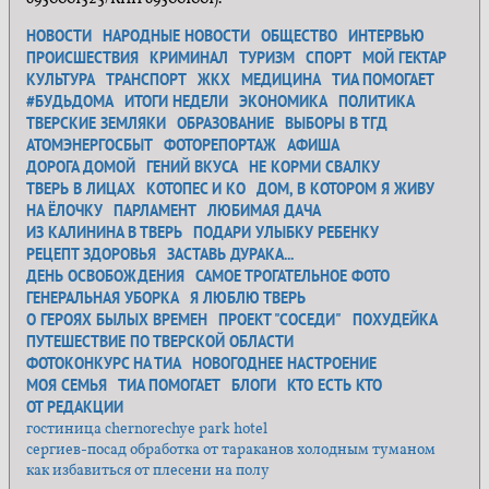
НОВОСТИ
НАРОДНЫЕ НОВОСТИ
ОБЩЕСТВО
ИНТЕРВЬЮ
ПРОИСШЕСТВИЯ
КРИМИНАЛ
ТУРИЗМ
СПОРТ
МОЙ ГЕКТАР
КУЛЬТУРА
ТРАНСПОРТ
ЖКХ
МЕДИЦИНА
ТИА ПОМОГАЕТ
#БУДЬДОМА
ИТОГИ НЕДЕЛИ
ЭКОНОМИКА
ПОЛИТИКА
ТВЕРСКИЕ ЗЕМЛЯКИ
ОБРАЗОВАНИЕ
ВЫБОРЫ В ТГД
АТОМЭНЕРГОСБЫТ
ФОТОРЕПОРТАЖ
АФИША
ДОРОГА ДОМОЙ
ГЕНИЙ ВКУСА
НЕ КОРМИ СВАЛКУ
ТВЕРЬ В ЛИЦАХ
КОТОПЕС И КО
ДОМ, В КОТОРОМ Я ЖИВУ
НА ЁЛОЧКУ
ПАРЛАМЕНТ
ЛЮБИМАЯ ДАЧА
ИЗ КАЛИНИНА В ТВЕРЬ
ПОДАРИ УЛЫБКУ РЕБЕНКУ
РЕЦЕПТ ЗДОРОВЬЯ
ЗАСТАВЬ ДУРАКА...
ДЕНЬ ОСВОБОЖДЕНИЯ
САМОЕ ТРОГАТЕЛЬНОЕ ФОТО
ГЕНЕРАЛЬНАЯ УБОРКА
Я ЛЮБЛЮ ТВЕРЬ
О ГЕРОЯХ БЫЛЫХ ВРЕМЕН
ПРОЕКТ "СОСЕДИ"
ПОХУДЕЙКА
ПУТЕШЕСТВИЕ ПО ТВЕРСКОЙ ОБЛАСТИ
ФОТОКОНКУРС НА ТИА
НОВОГОДНЕЕ НАСТРОЕНИЕ
МОЯ СЕМЬЯ
ТИА ПОМОГАЕТ
БЛОГИ
КТО ЕСТЬ КТО
ОТ РЕДАКЦИИ
гостиница chernorechye park hotel
сергиев-посад обработка от тараканов холодным туманом
как избавиться от плесени на полу