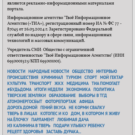
являются рекламно-информационными материалами
портала.
Информационное агентство "Твоё Информационное
Агентство («ТИА»), регистрационный номер ИА № ФС 77 -
87045 от 26.03.2024 г. Зарегистрировано Федеральной
службой по надзору в сфере связи, информационных
технологий и массовых коммуникаций.
Учредитель СМИ: Общество с ограниченной
ответственностью "Твоё Информационное Агентство" (ИНН
6950001525/КПП 695001001).
НОВОСТИ
НАРОДНЫЕ НОВОСТИ
ОБЩЕСТВО
ИНТЕРВЬЮ
ПРОИСШЕСТВИЯ
КРИМИНАЛ
ТУРИЗМ
СПОРТ
МОЙ ГЕКТАР
КУЛЬТУРА
ТРАНСПОРТ
ЖКХ
МЕДИЦИНА
ТИА ПОМОГАЕТ
#БУДЬДОМА
ИТОГИ НЕДЕЛИ
ЭКОНОМИКА
ПОЛИТИКА
ТВЕРСКИЕ ЗЕМЛЯКИ
ОБРАЗОВАНИЕ
ВЫБОРЫ В ТГД
АТОМЭНЕРГОСБЫТ
ФОТОРЕПОРТАЖ
АФИША
ДОРОГА ДОМОЙ
ГЕНИЙ ВКУСА
НЕ КОРМИ СВАЛКУ
ТВЕРЬ В ЛИЦАХ
КОТОПЕС И КО
ДОМ, В КОТОРОМ Я ЖИВУ
НА ЁЛОЧКУ
ПАРЛАМЕНТ
ЛЮБИМАЯ ДАЧА
ИЗ КАЛИНИНА В ТВЕРЬ
ПОДАРИ УЛЫБКУ РЕБЕНКУ
РЕЦЕПТ ЗДОРОВЬЯ
ЗАСТАВЬ ДУРАКА...