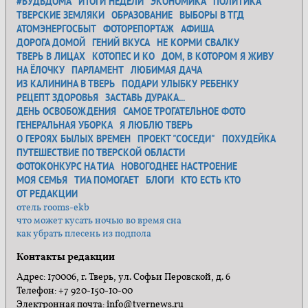
#БУДЬДОМА
ИТОГИ НЕДЕЛИ
ЭКОНОМИКА
ПОЛИТИКА
ТВЕРСКИЕ ЗЕМЛЯКИ
ОБРАЗОВАНИЕ
ВЫБОРЫ В ТГД
АТОМЭНЕРГОСБЫТ
ФОТОРЕПОРТАЖ
АФИША
ДОРОГА ДОМОЙ
ГЕНИЙ ВКУСА
НЕ КОРМИ СВАЛКУ
ТВЕРЬ В ЛИЦАХ
КОТОПЕС И КО
ДОМ, В КОТОРОМ Я ЖИВУ
НА ЁЛОЧКУ
ПАРЛАМЕНТ
ЛЮБИМАЯ ДАЧА
ИЗ КАЛИНИНА В ТВЕРЬ
ПОДАРИ УЛЫБКУ РЕБЕНКУ
РЕЦЕПТ ЗДОРОВЬЯ
ЗАСТАВЬ ДУРАКА...
ДЕНЬ ОСВОБОЖДЕНИЯ
САМОЕ ТРОГАТЕЛЬНОЕ ФОТО
ГЕНЕРАЛЬНАЯ УБОРКА
Я ЛЮБЛЮ ТВЕРЬ
О ГЕРОЯХ БЫЛЫХ ВРЕМЕН
ПРОЕКТ "СОСЕДИ"
ПОХУДЕЙКА
ПУТЕШЕСТВИЕ ПО ТВЕРСКОЙ ОБЛАСТИ
ФОТОКОНКУРС НА ТИА
НОВОГОДНЕЕ НАСТРОЕНИЕ
МОЯ СЕМЬЯ
ТИА ПОМОГАЕТ
БЛОГИ
КТО ЕСТЬ КТО
ОТ РЕДАКЦИИ
отель rooms-ekb
что может кусать ночью во время сна
как убрать плесень из подпола
Контакты редакции
Адрес: 170006, г. Тверь, ул. Софьи Перовской, д. 6
Телефон: +7 920-150-10-00
Электронная почта: info@tvernews.ru