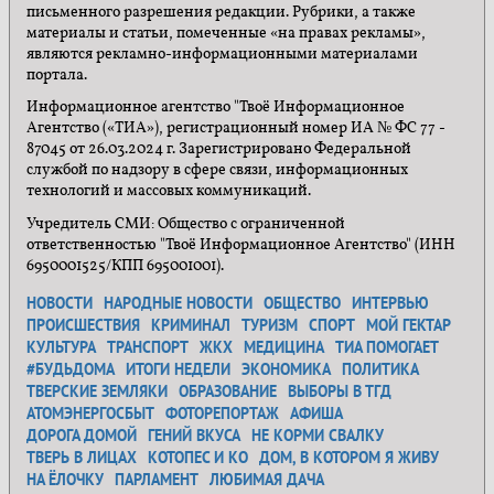
письменного разрешения редакции. Рубрики, а также
материалы и статьи, помеченные «на правах рекламы»,
являются рекламно-информационными материалами
портала.
Информационное агентство "Твоё Информационное
Агентство («ТИА»), регистрационный номер ИА № ФС 77 -
87045 от 26.03.2024 г. Зарегистрировано Федеральной
службой по надзору в сфере связи, информационных
технологий и массовых коммуникаций.
Учредитель СМИ: Общество с ограниченной
ответственностью "Твоё Информационное Агентство" (ИНН
6950001525/КПП 695001001).
НОВОСТИ
НАРОДНЫЕ НОВОСТИ
ОБЩЕСТВО
ИНТЕРВЬЮ
ПРОИСШЕСТВИЯ
КРИМИНАЛ
ТУРИЗМ
СПОРТ
МОЙ ГЕКТАР
КУЛЬТУРА
ТРАНСПОРТ
ЖКХ
МЕДИЦИНА
ТИА ПОМОГАЕТ
#БУДЬДОМА
ИТОГИ НЕДЕЛИ
ЭКОНОМИКА
ПОЛИТИКА
ТВЕРСКИЕ ЗЕМЛЯКИ
ОБРАЗОВАНИЕ
ВЫБОРЫ В ТГД
АТОМЭНЕРГОСБЫТ
ФОТОРЕПОРТАЖ
АФИША
ДОРОГА ДОМОЙ
ГЕНИЙ ВКУСА
НЕ КОРМИ СВАЛКУ
ТВЕРЬ В ЛИЦАХ
КОТОПЕС И КО
ДОМ, В КОТОРОМ Я ЖИВУ
НА ЁЛОЧКУ
ПАРЛАМЕНТ
ЛЮБИМАЯ ДАЧА