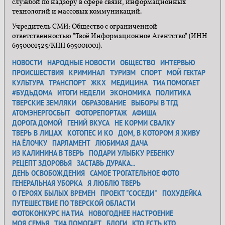
службой по надзору в сфере связи, информационных
технологий и массовых коммуникаций.
Учредитель СМИ: Общество с ограниченной
ответственностью "Твоё Информационное Агентство" (ИНН
6950001525/КПП 695001001).
НОВОСТИ
НАРОДНЫЕ НОВОСТИ
ОБЩЕСТВО
ИНТЕРВЬЮ
ПРОИСШЕСТВИЯ
КРИМИНАЛ
ТУРИЗМ
СПОРТ
МОЙ ГЕКТАР
КУЛЬТУРА
ТРАНСПОРТ
ЖКХ
МЕДИЦИНА
ТИА ПОМОГАЕТ
#БУДЬДОМА
ИТОГИ НЕДЕЛИ
ЭКОНОМИКА
ПОЛИТИКА
ТВЕРСКИЕ ЗЕМЛЯКИ
ОБРАЗОВАНИЕ
ВЫБОРЫ В ТГД
АТОМЭНЕРГОСБЫТ
ФОТОРЕПОРТАЖ
АФИША
ДОРОГА ДОМОЙ
ГЕНИЙ ВКУСА
НЕ КОРМИ СВАЛКУ
ТВЕРЬ В ЛИЦАХ
КОТОПЕС И КО
ДОМ, В КОТОРОМ Я ЖИВУ
НА ЁЛОЧКУ
ПАРЛАМЕНТ
ЛЮБИМАЯ ДАЧА
ИЗ КАЛИНИНА В ТВЕРЬ
ПОДАРИ УЛЫБКУ РЕБЕНКУ
РЕЦЕПТ ЗДОРОВЬЯ
ЗАСТАВЬ ДУРАКА...
ДЕНЬ ОСВОБОЖДЕНИЯ
САМОЕ ТРОГАТЕЛЬНОЕ ФОТО
ГЕНЕРАЛЬНАЯ УБОРКА
Я ЛЮБЛЮ ТВЕРЬ
О ГЕРОЯХ БЫЛЫХ ВРЕМЕН
ПРОЕКТ "СОСЕДИ"
ПОХУДЕЙКА
ПУТЕШЕСТВИЕ ПО ТВЕРСКОЙ ОБЛАСТИ
ФОТОКОНКУРС НА ТИА
НОВОГОДНЕЕ НАСТРОЕНИЕ
МОЯ СЕМЬЯ
ТИА ПОМОГАЕТ
БЛОГИ
КТО ЕСТЬ КТО