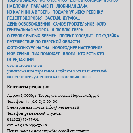
ТВЕРЬ В ЛИЦАХ
КОТОПЕС И КО
ДОМ, В КОТОРОМ Я ЖИВУ
НА ЁЛОЧКУ
ПАРЛАМЕНТ
ЛЮБИМАЯ ДАЧА
ИЗ КАЛИНИНА В ТВЕРЬ
ПОДАРИ УЛЫБКУ РЕБЕНКУ
РЕЦЕПТ ЗДОРОВЬЯ
ЗАСТАВЬ ДУРАКА...
ДЕНЬ ОСВОБОЖДЕНИЯ
САМОЕ ТРОГАТЕЛЬНОЕ ФОТО
ГЕНЕРАЛЬНАЯ УБОРКА
Я ЛЮБЛЮ ТВЕРЬ
О ГЕРОЯХ БЫЛЫХ ВРЕМЕН
ПРОЕКТ "СОСЕДИ"
ПОХУДЕЙКА
ПУТЕШЕСТВИЕ ПО ТВЕРСКОЙ ОБЛАСТИ
ФОТОКОНКУРС НА ТИА
НОВОГОДНЕЕ НАСТРОЕНИЕ
МОЯ СЕМЬЯ
ТИА ПОМОГАЕТ
БЛОГИ
КТО ЕСТЬ КТО
ОТ РЕДАКЦИИ
отели москва сити
уничтожение тараканов в щёлково отзывы жителей
как отличить уличного клопа от домашнего
Контакты редакции
Адрес: 170006, г. Тверь, ул. Софьи Перовской, д. 6
Телефон: +7 920-150-10-00
Электронная почта: info@tvernews.ru
Телефон рекламной службы:
8 (4822) 78-77-01,
сот. +7 920-695-37-28
Почта рекламной службы: omc@omctver.ru