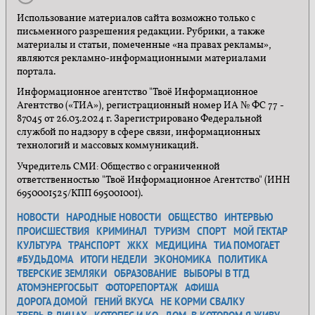
Использование материалов сайта возможно только с
письменного разрешения редакции. Рубрики, а также
материалы и статьи, помеченные «на правах рекламы»,
являются рекламно-информационными материалами
портала.
Информационное агентство "Твоё Информационное
Агентство («ТИА»), регистрационный номер ИА № ФС 77 -
87045 от 26.03.2024 г. Зарегистрировано Федеральной
службой по надзору в сфере связи, информационных
технологий и массовых коммуникаций.
Учредитель СМИ: Общество с ограниченной
ответственностью "Твоё Информационное Агентство" (ИНН
6950001525/КПП 695001001).
НОВОСТИ
НАРОДНЫЕ НОВОСТИ
ОБЩЕСТВО
ИНТЕРВЬЮ
ПРОИСШЕСТВИЯ
КРИМИНАЛ
ТУРИЗМ
СПОРТ
МОЙ ГЕКТАР
КУЛЬТУРА
ТРАНСПОРТ
ЖКХ
МЕДИЦИНА
ТИА ПОМОГАЕТ
#БУДЬДОМА
ИТОГИ НЕДЕЛИ
ЭКОНОМИКА
ПОЛИТИКА
ТВЕРСКИЕ ЗЕМЛЯКИ
ОБРАЗОВАНИЕ
ВЫБОРЫ В ТГД
АТОМЭНЕРГОСБЫТ
ФОТОРЕПОРТАЖ
АФИША
ДОРОГА ДОМОЙ
ГЕНИЙ ВКУСА
НЕ КОРМИ СВАЛКУ