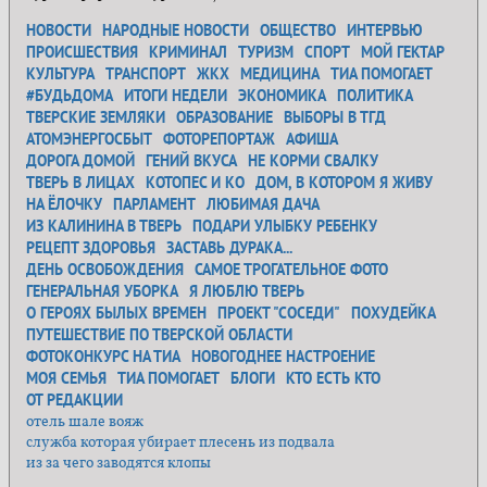
НОВОСТИ
НАРОДНЫЕ НОВОСТИ
ОБЩЕСТВО
ИНТЕРВЬЮ
ПРОИСШЕСТВИЯ
КРИМИНАЛ
ТУРИЗМ
СПОРТ
МОЙ ГЕКТАР
КУЛЬТУРА
ТРАНСПОРТ
ЖКХ
МЕДИЦИНА
ТИА ПОМОГАЕТ
#БУДЬДОМА
ИТОГИ НЕДЕЛИ
ЭКОНОМИКА
ПОЛИТИКА
ТВЕРСКИЕ ЗЕМЛЯКИ
ОБРАЗОВАНИЕ
ВЫБОРЫ В ТГД
АТОМЭНЕРГОСБЫТ
ФОТОРЕПОРТАЖ
АФИША
ДОРОГА ДОМОЙ
ГЕНИЙ ВКУСА
НЕ КОРМИ СВАЛКУ
ТВЕРЬ В ЛИЦАХ
КОТОПЕС И КО
ДОМ, В КОТОРОМ Я ЖИВУ
НА ЁЛОЧКУ
ПАРЛАМЕНТ
ЛЮБИМАЯ ДАЧА
ИЗ КАЛИНИНА В ТВЕРЬ
ПОДАРИ УЛЫБКУ РЕБЕНКУ
РЕЦЕПТ ЗДОРОВЬЯ
ЗАСТАВЬ ДУРАКА...
ДЕНЬ ОСВОБОЖДЕНИЯ
САМОЕ ТРОГАТЕЛЬНОЕ ФОТО
ГЕНЕРАЛЬНАЯ УБОРКА
Я ЛЮБЛЮ ТВЕРЬ
О ГЕРОЯХ БЫЛЫХ ВРЕМЕН
ПРОЕКТ "СОСЕДИ"
ПОХУДЕЙКА
ПУТЕШЕСТВИЕ ПО ТВЕРСКОЙ ОБЛАСТИ
ФОТОКОНКУРС НА ТИА
НОВОГОДНЕЕ НАСТРОЕНИЕ
МОЯ СЕМЬЯ
ТИА ПОМОГАЕТ
БЛОГИ
КТО ЕСТЬ КТО
ОТ РЕДАКЦИИ
отель шале вояж
служба которая убирает плесень из подвала
из за чего заводятся клопы