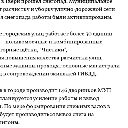
я в Твери прошёл снегопад. Муниципальное
т расчистку и уборку улично-дорожной сети
ия снегопада работы были активизированы.
е городских улиц работает более 30 единиц
и – поливомоечные и комбинированные
орные щётки, "Чистики",
ля повышения качества расчистки улиц
ные машины проходят основные магистрали
ц в сопровождении экипажей ГИБДД.
в в городе производит 146 дворников МУП
 планируется усиление работы и вывод
. По мере формирования снежных валов в
 будет производиться вывоз снега на
лигоны.