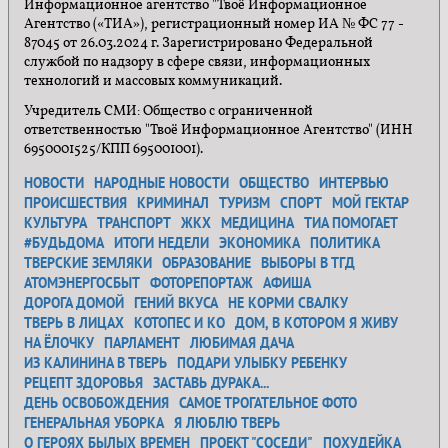
Информационное агентство "Твоё Информационное
Агентство («ТИА»), регистрационный номер ИА № ФС 77 -
87045 от 26.03.2024 г. Зарегистрировано Федеральной
службой по надзору в сфере связи, информационных
технологий и массовых коммуникаций.
Учредитель СМИ: Общество с ограниченной
ответственностью "Твоё Информационное Агентство" (ИНН
6950001525/КПП 695001001).
НОВОСТИ
НАРОДНЫЕ НОВОСТИ
ОБЩЕСТВО
ИНТЕРВЬЮ
ПРОИСШЕСТВИЯ
КРИМИНАЛ
ТУРИЗМ
СПОРТ
МОЙ ГЕКТАР
КУЛЬТУРА
ТРАНСПОРТ
ЖКХ
МЕДИЦИНА
ТИА ПОМОГАЕТ
#БУДЬДОМА
ИТОГИ НЕДЕЛИ
ЭКОНОМИКА
ПОЛИТИКА
ТВЕРСКИЕ ЗЕМЛЯКИ
ОБРАЗОВАНИЕ
ВЫБОРЫ В ТГД
АТОМЭНЕРГОСБЫТ
ФОТОРЕПОРТАЖ
АФИША
ДОРОГА ДОМОЙ
ГЕНИЙ ВКУСА
НЕ КОРМИ СВАЛКУ
ТВЕРЬ В ЛИЦАХ
КОТОПЕС И КО
ДОМ, В КОТОРОМ Я ЖИВУ
НА ЁЛОЧКУ
ПАРЛАМЕНТ
ЛЮБИМАЯ ДАЧА
ИЗ КАЛИНИНА В ТВЕРЬ
ПОДАРИ УЛЫБКУ РЕБЕНКУ
РЕЦЕПТ ЗДОРОВЬЯ
ЗАСТАВЬ ДУРАКА...
ДЕНЬ ОСВОБОЖДЕНИЯ
САМОЕ ТРОГАТЕЛЬНОЕ ФОТО
ГЕНЕРАЛЬНАЯ УБОРКА
Я ЛЮБЛЮ ТВЕРЬ
О ГЕРОЯХ БЫЛЫХ ВРЕМЕН
ПРОЕКТ "СОСЕДИ"
ПОХУДЕЙКА