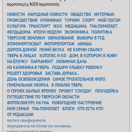
6950001525/КПП 695001001).
НОВОСТИ
НАРОДНЫЕ НОВОСТИ
ОБЩЕСТВО
ИНТЕРВЬЮ
ПРОИСШЕСТВИЯ
КРИМИНАЛ
ТУРИЗМ
СПОРТ
МОЙ ГЕКТАР
КУЛЬТУРА
ТРАНСПОРТ
ЖКХ
МЕДИЦИНА
ТИА ПОМОГАЕТ
#БУДЬДОМА
ИТОГИ НЕДЕЛИ
ЭКОНОМИКА
ПОЛИТИКА
ТВЕРСКИЕ ЗЕМЛЯКИ
ОБРАЗОВАНИЕ
ВЫБОРЫ В ТГД
АТОМЭНЕРГОСБЫТ
ФОТОРЕПОРТАЖ
АФИША
ДОРОГА ДОМОЙ
ГЕНИЙ ВКУСА
НЕ КОРМИ СВАЛКУ
ТВЕРЬ В ЛИЦАХ
КОТОПЕС И КО
ДОМ, В КОТОРОМ Я ЖИВУ
НА ЁЛОЧКУ
ПАРЛАМЕНТ
ЛЮБИМАЯ ДАЧА
ИЗ КАЛИНИНА В ТВЕРЬ
ПОДАРИ УЛЫБКУ РЕБЕНКУ
РЕЦЕПТ ЗДОРОВЬЯ
ЗАСТАВЬ ДУРАКА...
ДЕНЬ ОСВОБОЖДЕНИЯ
САМОЕ ТРОГАТЕЛЬНОЕ ФОТО
ГЕНЕРАЛЬНАЯ УБОРКА
Я ЛЮБЛЮ ТВЕРЬ
О ГЕРОЯХ БЫЛЫХ ВРЕМЕН
ПРОЕКТ "СОСЕДИ"
ПОХУДЕЙКА
ПУТЕШЕСТВИЕ ПО ТВЕРСКОЙ ОБЛАСТИ
ФОТОКОНКУРС НА ТИА
НОВОГОДНЕЕ НАСТРОЕНИЕ
МОЯ СЕМЬЯ
ТИА ПОМОГАЕТ
БЛОГИ
КТО ЕСТЬ КТО
ОТ РЕДАКЦИИ
хостел симферополь
передаются ли блохи на человека
к чему заводятся клопы