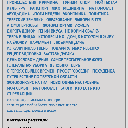
ПРОИСШЕСТВИЯ
КРИМИНАЛ
ТУРИЗМ
СПОРТ
МОЙ ГЕКТАР
КУЛЬТУРА
ТРАНСПОРТ
ЖКХ
МЕДИЦИНА
ТИА ПОМОГАЕТ
#БУДЬДОМА
ИТОГИ НЕДЕЛИ
ЭКОНОМИКА
ПОЛИТИКА
ТВЕРСКИЕ ЗЕМЛЯКИ
ОБРАЗОВАНИЕ
ВЫБОРЫ В ТГД
АТОМЭНЕРГОСБЫТ
ФОТОРЕПОРТАЖ
АФИША
ДОРОГА ДОМОЙ
ГЕНИЙ ВКУСА
НЕ КОРМИ СВАЛКУ
ТВЕРЬ В ЛИЦАХ
КОТОПЕС И КО
ДОМ, В КОТОРОМ Я ЖИВУ
НА ЁЛОЧКУ
ПАРЛАМЕНТ
ЛЮБИМАЯ ДАЧА
ИЗ КАЛИНИНА В ТВЕРЬ
ПОДАРИ УЛЫБКУ РЕБЕНКУ
РЕЦЕПТ ЗДОРОВЬЯ
ЗАСТАВЬ ДУРАКА...
ДЕНЬ ОСВОБОЖДЕНИЯ
САМОЕ ТРОГАТЕЛЬНОЕ ФОТО
ГЕНЕРАЛЬНАЯ УБОРКА
Я ЛЮБЛЮ ТВЕРЬ
О ГЕРОЯХ БЫЛЫХ ВРЕМЕН
ПРОЕКТ "СОСЕДИ"
ПОХУДЕЙКА
ПУТЕШЕСТВИЕ ПО ТВЕРСКОЙ ОБЛАСТИ
ФОТОКОНКУРС НА ТИА
НОВОГОДНЕЕ НАСТРОЕНИЕ
МОЯ СЕМЬЯ
ТИА ПОМОГАЕТ
БЛОГИ
КТО ЕСТЬ КТО
ОТ РЕДАКЦИИ
гостиница в москве в центре
санитарная обработка помещений это
как выглядят клопы в доме
Контакты редакции