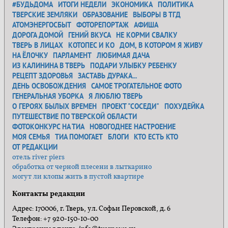
#БУДЬДОМА
ИТОГИ НЕДЕЛИ
ЭКОНОМИКА
ПОЛИТИКА
ТВЕРСКИЕ ЗЕМЛЯКИ
ОБРАЗОВАНИЕ
ВЫБОРЫ В ТГД
АТОМЭНЕРГОСБЫТ
ФОТОРЕПОРТАЖ
АФИША
ДОРОГА ДОМОЙ
ГЕНИЙ ВКУСА
НЕ КОРМИ СВАЛКУ
ТВЕРЬ В ЛИЦАХ
КОТОПЕС И КО
ДОМ, В КОТОРОМ Я ЖИВУ
НА ЁЛОЧКУ
ПАРЛАМЕНТ
ЛЮБИМАЯ ДАЧА
ИЗ КАЛИНИНА В ТВЕРЬ
ПОДАРИ УЛЫБКУ РЕБЕНКУ
РЕЦЕПТ ЗДОРОВЬЯ
ЗАСТАВЬ ДУРАКА...
ДЕНЬ ОСВОБОЖДЕНИЯ
САМОЕ ТРОГАТЕЛЬНОЕ ФОТО
ГЕНЕРАЛЬНАЯ УБОРКА
Я ЛЮБЛЮ ТВЕРЬ
О ГЕРОЯХ БЫЛЫХ ВРЕМЕН
ПРОЕКТ "СОСЕДИ"
ПОХУДЕЙКА
ПУТЕШЕСТВИЕ ПО ТВЕРСКОЙ ОБЛАСТИ
ФОТОКОНКУРС НА ТИА
НОВОГОДНЕЕ НАСТРОЕНИЕ
МОЯ СЕМЬЯ
ТИА ПОМОГАЕТ
БЛОГИ
КТО ЕСТЬ КТО
ОТ РЕДАКЦИИ
отель river piers
обработка от черной плесени в лыткарино
могут ли клопы жить в пустой квартире
Контакты редакции
Адрес: 170006, г. Тверь, ул. Софьи Перовской, д. 6
Телефон: +7 920-150-10-00