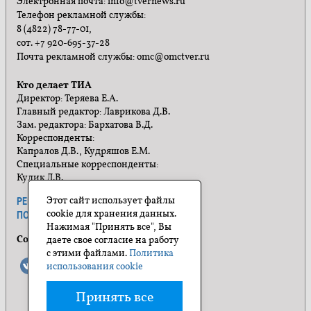
Электронная почта: info@tvernews.ru
Телефон рекламной службы:
8 (4822) 78-77-01,
сот. +7 920-695-37-28
Почта рекламной службы: omc@omctver.ru
Кто делает ТИА
Директор: Теряева Е.А.
Главный редактор: Лаврикова Д.В.
Зам. редактора: Бархатова В.Д.
Корреспонденты:
Капралов Д.В., Кудряшов Е.М.
Специальные корреспонденты:
Кулик Л.В.
Этот сайт использует файлы
РЕКЛАМА
ПРАВИЛА САЙТА
cookie для хранения данных.
ПОЛИТИКА КОНФИДЕНЦИАЛЬНОСТИ
Нажимая "Принять все", Вы
Социальные сети
даете свое согласие на работу
с этими файлами.
Политика
использования cookie
Принять все