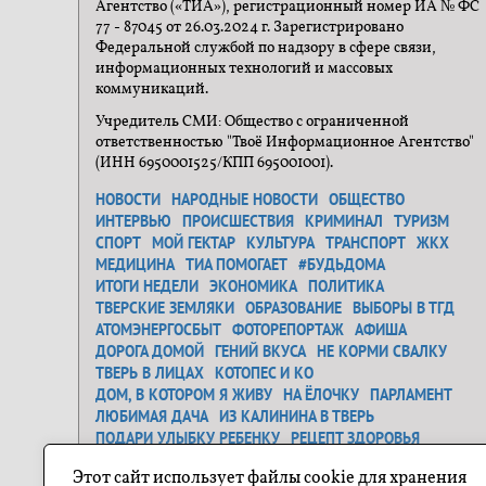
Агентство («ТИА»), регистрационный номер ИА № ФС
77 - 87045 от 26.03.2024 г. Зарегистрировано
Федеральной службой по надзору в сфере связи,
информационных технологий и массовых
коммуникаций.
Учредитель СМИ: Общество с ограниченной
ответственностью "Твоё Информационное Агентство"
(ИНН 6950001525/КПП 695001001).
НОВОСТИ
НАРОДНЫЕ НОВОСТИ
ОБЩЕСТВО
ИНТЕРВЬЮ
ПРОИСШЕСТВИЯ
КРИМИНАЛ
ТУРИЗМ
СПОРТ
МОЙ ГЕКТАР
КУЛЬТУРА
ТРАНСПОРТ
ЖКХ
МЕДИЦИНА
ТИА ПОМОГАЕТ
#БУДЬДОМА
ИТОГИ НЕДЕЛИ
ЭКОНОМИКА
ПОЛИТИКА
ТВЕРСКИЕ ЗЕМЛЯКИ
ОБРАЗОВАНИЕ
ВЫБОРЫ В ТГД
АТОМЭНЕРГОСБЫТ
ФОТОРЕПОРТАЖ
АФИША
ДОРОГА ДОМОЙ
ГЕНИЙ ВКУСА
НЕ КОРМИ СВАЛКУ
ТВЕРЬ В ЛИЦАХ
КОТОПЕС И КО
ДОМ, В КОТОРОМ Я ЖИВУ
НА ЁЛОЧКУ
ПАРЛАМЕНТ
ЛЮБИМАЯ ДАЧА
ИЗ КАЛИНИНА В ТВЕРЬ
ПОДАРИ УЛЫБКУ РЕБЕНКУ
РЕЦЕПТ ЗДОРОВЬЯ
ЗАСТАВЬ ДУРАКА...
ДЕНЬ ОСВОБОЖДЕНИЯ
Этот сайт использует файлы cookie для хранения
САМОЕ ТРОГАТЕЛЬНОЕ ФОТО
ГЕНЕРАЛЬНАЯ УБОРКА