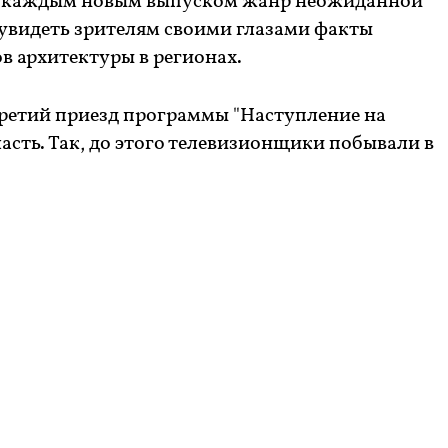
 С каждым новым выпуском жанр неожиданной
 увидеть зрителям своими глазами факты
 архитектуры в регионах.
третий приезд программы "Наступление на
ласть. Так, до этого телевизионщики побывали в