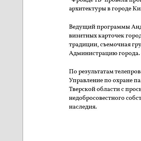
"Фронде ТВ" провела пр
архитектуры в городе Ки
Ведущий программы Анд
визитных карточек город
традиции, съемочная гр
Администрацию города.
По результатам телепров
Управление по охране па
Тверской области с про
недобросовестного собс
наследия.