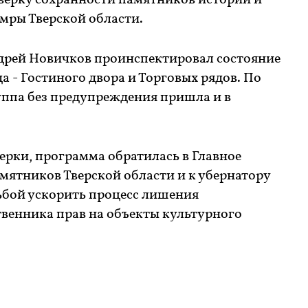
оверку сохранности памятников истории и
мры Тверской области.
рей Новичков проинспектировал состояние
а - Гостиного двора и Торговых рядов. По
уппа без предупреждения пришла и в
ерки, программа обратилась в Главное
мятников Тверской области и к убернатору
сьбой ускорить процесс лишения
твенника прав на объекты культурного