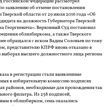
уд Российской Федерации рассмотрел
о заявлению об отмене постановления
Тверской области от 29 июля 2016 года «Об
ндидата на должность Губернатора Тверской
ма Георгиевича». Верховный Суд постановил
решения облизбиркома, а также Тверского
анее обращался с иском Вадим Соловьев по тому
ом, представителю КПРФ вновь отказано в
 в выборах высшего должностного лица региона
аза в регистрации стали выявленные
нных в избирательную комиссию подписях
х районов, необходимые для прохождения так
ного фильтра. Из 258 подписей,
вым в облизбирком, семь оказались