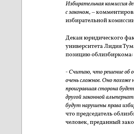
Избирательная комиссия де
с законом,
– комментирова
избирательной комиссии 
Декан юридического фак
университета Лидия Ту
позицию облизбиркома:
- Считаю, что решение об о
очень сложное. Оно похоже н
проигравшая сторона будет
другой законной альтернат
будут нарушены права изб
что председатель облиз
человек, преданный зако