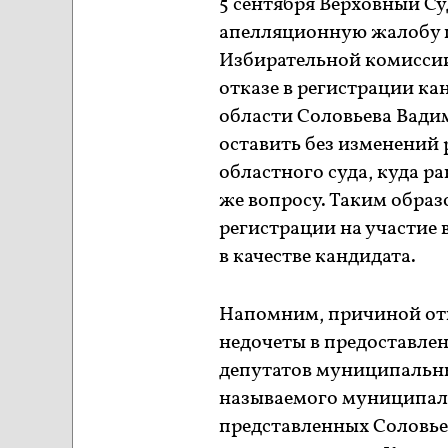
5 сентября Верховный С
апелляционную жалобу п
Избирательной комиссии 
отказе в регистрации ка
области Соловьева Вади
оставить без изменений 
областного суда, куда р
же вопросу. Таким образ
регистрации на участие
в качестве кандидата.
Напомним, причиной отк
недочеты в предоставле
депутатов муниципальны
называемого муниципаль
представленных Соловье