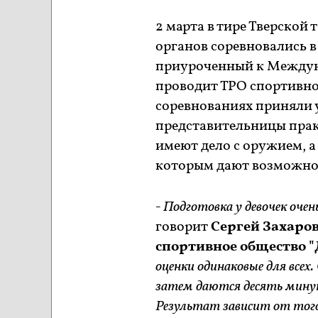
2 марта в тире Тверско
органов соревновались в
приуроченный к Междун
проводит ТРО спортивное
соревнованиях приняли у
представительницы прак
имеют дело с оружием, а
которым дают возможнос
- Подготовка у девочек оче
говорит
Сергей Захаров
спортивное общество 
оценки одинаковые для все
затем даются десять минут
Результат зависит от того,