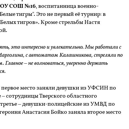
МОУ СОШ №16
, воспитанница военно-
елые тигры". Это не первый её турнир: в
Белых тигров». Кроме стрельбы Настя
ой.
ять, это интересно и увлекательно. Мы работали с
арголина, с автоматом Калашникова, стреляли по
м. Главное – не волноваться, уверенно держать
ся.
 первое место заняли девушки из УФСИН по
е – сотрудницы Тверского областного
 третье – девушки-полицейские из УМВД по
героиня Анастасия Бойко заняла второе место