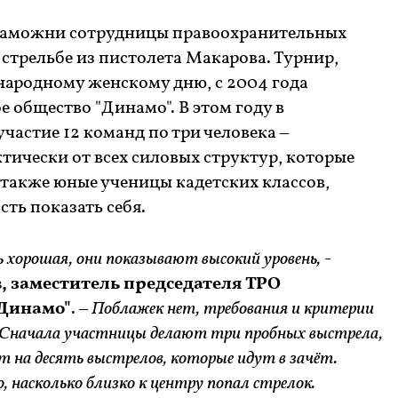
й таможни сотрудницы правоохранительных
 стрельбе из пистолета Макарова. Турнир,
ародному женскому дню, с 2004 года
 общество "Динамо". В этом году в
частие 12 команд по три человека –
тически от всех силовых структур, которые
 также юные ученицы кадетских классов,
ть показать себя.
нь хорошая, они показывают высокий уровень,
-
, заместитель председателя ТРО
"Динамо"
.
– Поблажек нет, требования и критерии
х. Сначала участницы делают три пробных выстрела,
 на десять выстрелов, которые идут в зачёт.
 насколько близко к центру попал стрелок.