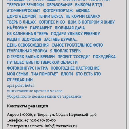
ТВЕРСКИЕ ЗЕМЛЯКИ
ОБРАЗОВАНИЕ
ВЫБОРЫ В ТГД
АТОМЭНЕРГОСБЫТ
ФОТОРЕПОРТАЖ
АФИША
ДОРОГА ДОМОЙ
ГЕНИЙ ВКУСА
НЕ КОРМИ СВАЛКУ
ТВЕРЬ В ЛИЦАХ
КОТОПЕС И КО
ДОМ, В КОТОРОМ Я ЖИВУ
НА ЁЛОЧКУ
ПАРЛАМЕНТ
ЛЮБИМАЯ ДАЧА
ИЗ КАЛИНИНА В ТВЕРЬ
ПОДАРИ УЛЫБКУ РЕБЕНКУ
РЕЦЕПТ ЗДОРОВЬЯ
ЗАСТАВЬ ДУРАКА...
ДЕНЬ ОСВОБОЖДЕНИЯ
САМОЕ ТРОГАТЕЛЬНОЕ ФОТО
ГЕНЕРАЛЬНАЯ УБОРКА
Я ЛЮБЛЮ ТВЕРЬ
О ГЕРОЯХ БЫЛЫХ ВРЕМЕН
ПРОЕКТ "СОСЕДИ"
ПОХУДЕЙКА
ПУТЕШЕСТВИЕ ПО ТВЕРСКОЙ ОБЛАСТИ
ФОТОКОНКУРС НА ТИА
НОВОГОДНЕЕ НАСТРОЕНИЕ
МОЯ СЕМЬЯ
ТИА ПОМОГАЕТ
БЛОГИ
КТО ЕСТЬ КТО
ОТ РЕДАКЦИИ
apri polet hotel
уничтожение кротов в чехове
уборка после дезинсекции от тараканов
Контакты редакции
Адрес: 170006, г. Тверь, ул. Софьи Перовской, д. 6
Телефон: +7 920-150-10-00
Электронная почта: info@tvernews.ru