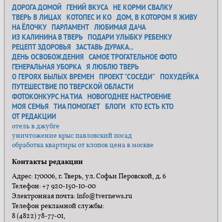
ДОРОГА ДОМОЙ
ГЕНИЙ ВКУСА
НЕ КОРМИ СВАЛКУ
ТВЕРЬ В ЛИЦАХ
КОТОПЕС И КО
ДОМ, В КОТОРОМ Я ЖИВУ
НА ЁЛОЧКУ
ПАРЛАМЕНТ
ЛЮБИМАЯ ДАЧА
ИЗ КАЛИНИНА В ТВЕРЬ
ПОДАРИ УЛЫБКУ РЕБЕНКУ
РЕЦЕПТ ЗДОРОВЬЯ
ЗАСТАВЬ ДУРАКА...
ДЕНЬ ОСВОБОЖДЕНИЯ
САМОЕ ТРОГАТЕЛЬНОЕ ФОТО
ГЕНЕРАЛЬНАЯ УБОРКА
Я ЛЮБЛЮ ТВЕРЬ
О ГЕРОЯХ БЫЛЫХ ВРЕМЕН
ПРОЕКТ "СОСЕДИ"
ПОХУДЕЙКА
ПУТЕШЕСТВИЕ ПО ТВЕРСКОЙ ОБЛАСТИ
ФОТОКОНКУРС НА ТИА
НОВОГОДНЕЕ НАСТРОЕНИЕ
МОЯ СЕМЬЯ
ТИА ПОМОГАЕТ
БЛОГИ
КТО ЕСТЬ КТО
ОТ РЕДАКЦИИ
отель в джубге
уничтожение крыс павловский посад
обработка квартиры от клопов цена в москве
Контакты редакции
Адрес: 170006, г. Тверь, ул. Софьи Перовской, д. 6
Телефон: +7 920-150-10-00
Электронная почта: info@tvernews.ru
Телефон рекламной службы:
8 (4822) 78-77-01,